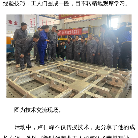
经验技巧，工人们围成一圈，目不转睛地观摩学习。
山东
河南
湖北
湖南
广东
广西
海南
重庆
四川
贵州
云南
西藏
陕西
甘肃
青海
宁夏
新疆
内蒙古
黑龙江
多语种频道
English
Español
Français
عربى
Русский язык
日本語
한국어
图为技术交流现场。
Deutsch
Português
活动中，卢仁峰不仅传授技术，更分享了他的成
长心得。他以《新时代产业工人如何弘扬劳模精神、