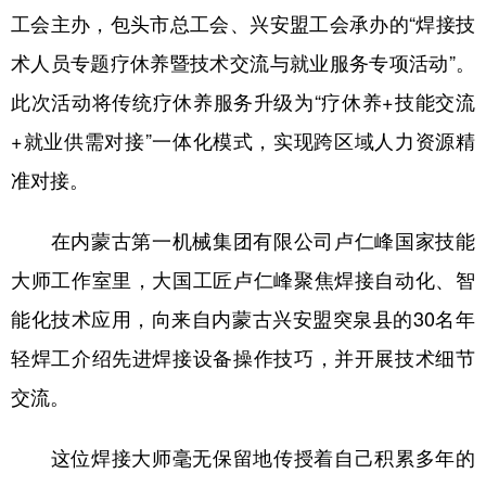
工会主办，包头市总工会、兴安盟工会承办的“焊接技
学术中国
乡村振兴
银龄
溯源中国
术人员专题疗休养暨技术交流与就业服务专项活动”。
城市
旅游
能源
会展
此次活动将传统疗休养服务升级为“疗休养+技能交流
彩票
娱乐
时尚
悦读
+就业供需对接”一体化模式，实现跨区域人力资源精
准对接。
公益
一带一路
亚太网
上市公司
文化产业
在内蒙古第一机械集团有限公司卢仁峰国家技能
大师工作室里，大国工匠卢仁峰聚焦焊接自动化、智
地方频道
能化技术应用，向来自内蒙古兴安盟突泉县的30名年
轻焊工介绍先进焊接设备操作技巧，并开展技术细节
北京
天津
河北
山西
交流。
辽宁
吉林
上海
江苏
浙江
安徽
福建
江西
这位焊接大师毫无保留地传授着自己积累多年的