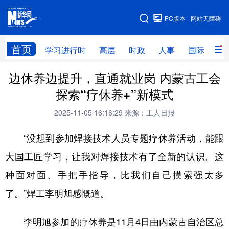
手机版
PC版本
网站无障碍
网站地图
首页
学习进行时
高层
时政
人事
国际
财
边休养边提升，直通就业岗 内蒙古工会
学习进行时
高层
时政
人事
探索“疗休养+”新模式
国际
财经
网评
港澳
2025-11-05 16:16:29
来源：工人日报
台湾
思客智库
全球连线
教育
“没想到参加焊接技术人员专题疗休养活动，能跟
科技
科创
量子
体育
大国工匠学习，让我对焊接技术有了全新的认识。这
文化
书画
健康
军事
种面对面、手把手指导，比我们自己摸索强太多
访谈
视频
图片
政务
了。”焊工李明旭感慨道。
法律
中央文件
金融
汽车
李明旭参加的疗休养是11月4日由内蒙古自治区总
食品
人居
信息化
数字经济