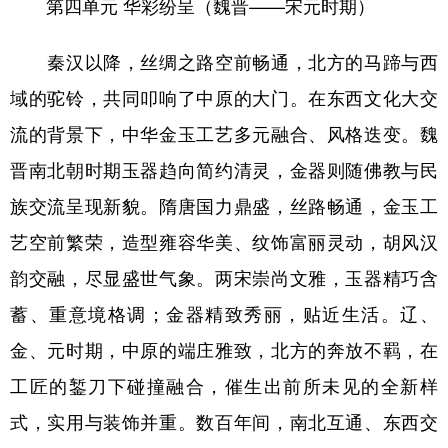
第四单元 华彩纷呈（魏晋——宋元时期）
秦汉以降，丝绸之路空前畅通，北方的马蹄与西
域的驼铃，共同叩响了中原的大门。在东西文化大交
流的背景下，中华金玉工艺多元融合、风格迭变。魏
晋南北朝时期玉器趋向简约清灵，金器则随佛教与民
族交流呈现新貌。隋唐国力鼎盛，丝路畅通，金玉工
艺空前繁荣，造型雍容华美、纹饰富丽灵动，胡风汉
韵交融，尽显盛世气象。两宋崇尚文雅，玉器精巧含
蓄、重意境格调；金器精致秀丽，贴近生活。辽、
金、元时期，中原的端庄雅致，北方的奔放不羁，在
工匠的錾刀下碰撞融合，催生出前所未见的全新样
式，实用与装饰并重。数百年间，南北互通、东西交