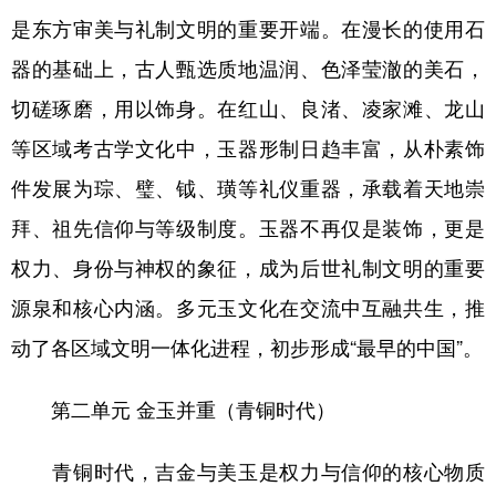
山东
河南
湖北
湖南
是东方审美与礼制文明的重要开端。在漫长的使用石
广东
广西
海南
重庆
器的基础上，古人甄选质地温润、色泽莹澈的美石，
四川
贵州
云南
西藏
切磋琢磨，用以饰身。在红山、良渚、凌家滩、龙山
等区域考古学文化中，玉器形制日趋丰富，从朴素饰
陕西
甘肃
青海
宁夏
件发展为琮、璧、钺、璜等礼仪重器，承载着天地崇
新疆
内蒙古
黑龙江
拜、祖先信仰与等级制度。玉器不再仅是装饰，更是
权力、身份与神权的象征，成为后世礼制文明的重要
多语种频道
源泉和核心内涵。多元玉文化在交流中互融共生，推
English
Español
Français
عربى
动了各区域文明一体化进程，初步形成“最早的中国”。
Русский язык
日本語
한국어
第二单元 金玉并重（青铜时代）
Deutsch
Português
青铜时代，吉金与美玉是权力与信仰的核心物质