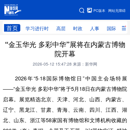
手机版
PC版本
网站无障碍
网站地图
首页
学习进行时
高层
时政
人事
国际
财
“金玉华光 多彩中华”展将在内蒙古博物
学习进行时
高层
时政
人事
院开幕
国际
财经
网评
港澳
2026-05-12 15:47:28
来源：新华网
台湾
思客智库
全球连线
教育
2026年“5·18国际博物馆日”中国主会场特展
科技
科创
量子
体育
——“金玉华光 多彩中华”将于5月18日在内蒙古博物院
文化
书画
健康
军事
启幕。展览精选北京、天津、河北、山西、内蒙古、
访谈
视频
图片
政务
辽宁、黑龙江、甘肃、青海、云南、四川、江西、湖
法律
中央文件
金融
汽车
北、山东、浙江等58家国有博物馆和文博机构收藏的
食品
人居
信息化
数字经济