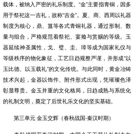
载体，被纳入严密的礼乐制度。“金”主要指青铜，因多
用于祭祀这一吉礼，故称“吉金”。夏、商、西周以礼器
制度为核心，鼎、簋等各式青铜礼器，通过形制、数
量与组合，严格规范着祭祀、宴飨与赏赐的等级。玉
器延续神圣属性，戈、璧、圭、璋等成为国家礼仪与
等级秩序的物化象征，工艺日趋规整严谨，并形成“以
玉比德、以玉载礼”的文化传统。与此同时，黄金冶铸
技术兴起，金器以饰件、附件形式出现，凭璀璨色泽
彰显尊贵。金玉并重的文化格局，日趋成熟与系统化
的礼制文明，奠定了后世礼乐文化的坚实基础。
第三单元 金玉交辉（春秋战国-秦汉时期）