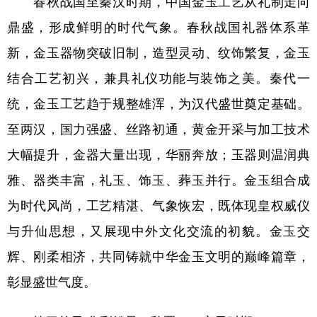
春秋战国至秦汉时期，中国金玉工艺从礼制走向
鼎盛，形成鲜明的时代气象。春秋战国礼器体系革
新，金玉器物突破旧制，造型灵动、纹饰繁复，金玉
结合工艺初兴，兼具礼仪功能与装饰之美。秦代一
统，金玉工艺趋于规整雄浑，为汉代盛世奠定基础。
至两汉，国力强盛、丝路初通，黄金开采与加工技术
大幅提升，金器大量出现，华丽奔放；玉器则温润典
雅、器类丰富，礼玉、饰玉、葬玉并行。金玉组合成
为时代风尚，工艺精湛、气象恢宏，既体现皇权威仪
与升仙思想，又展现中外文化交流的初貌。金玉交
辉、刚柔相济，共同铸就中华金玉文明的巅峰篇章，
彰显盛世气度。