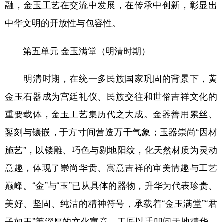
融，金玉工艺在交流中发展，在传承中创新，彰显出
中华文明的开放性与包容性。
第五单元 金玉满堂（明清时期）
明清时期，在统一多民族国家巩固的背景下，黄
金玉石器成为宫廷礼仪、民族交往和世俗吉祥文化的
重要载体，金玉工艺集历代之大成。金器善用累丝、
錾刻与镶嵌，于方寸间营造万千气象；玉器崇尚“因材
施艺”，以镂雕、巧色与剔地阳纹，化天然材质为灵动
意趣，体现了崇尚华贵、寓意吉祥的审美情趣与工艺
巅峰。“金”与“玉”已从具体的器物，升华为代表珍贵、
美好、坚固、纯洁的精神符号，承载着“金玉满堂”“君
子如玉”等深厚的文化寓意。工匠以手叩问天地精华，