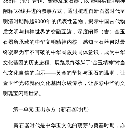
386件（套）青铜、金器及玉石器，以“器物实证+精神
阐释”双线并进的叙事方式，通过梳理自新石器时代至
学术中国
乡村振兴
银龄
溯源中国
明清时期跨越9000年的代表性器物，揭示中国古代物
城市
旅游
能源
会展
质文明与精神世界的交融互渗，深度阐释（吉）金玉
彩票
娱乐
时尚
悦读
石器所承载的中华文明精神内核，感知玉石器何以最
公益
一带一路
亚太网
上市公司
终凝聚为牢不可破的中华民族共同体意识，成为中华
文化产业
文化基因的历史进程。展览最终落脚于“金玉精神”对当
代文化自信的启示——黄金的坚韧与玉石的温润，让
地方频道
金玉华光铸就的文化基因永续传承，让多彩中华的文
明瑰宝闪耀世界。
北京
天津
河北
山西
辽宁
吉林
上海
江苏
第一单元 玉出东方（新石器时代）
浙江
安徽
福建
江西
新石器时代是中华玉文化的萌芽与奠基时期，亦