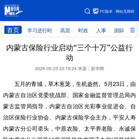
手机版
PC版本
网站无障碍
网站地图
首页
学习进行时
高层
时政
人事
国际
财
内蒙古保险行业启动“三个十万”公益行
学习进行时
高层
时政
人事
动
国际
财经
网评
港澳
2026-05-23 23:19:24
来源：新华网
台湾
思客智库
全球连线
教育
五月的
青城
，草木葱茏，生机盎然。
5月23日，由
科技
科创
量子
体育
内蒙古自治区党委统战部、国家金融监督管理总局内
文化
书画
健康
军事
蒙古监管局指导，内蒙古自治区光彩事业促进会、自
访谈
视频
图片
政务
治区保险行业协会、内蒙古保险学会主办，平安人寿
法律
中央文件
金融
汽车
内蒙古分公司牵头
，中原农险、太平养老险、永诚保
食品
人居
信息化
数字经济