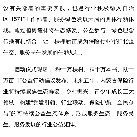
山东
河南
湖北
湖南
设有关部署的重要实践，也是行业积极融入自治
广东
广西
海南
重庆
区
“1571”工作部署、服务绿色发展大局的具体行动
体
四川
贵州
云南
西藏
现
。通过
植树造林
将生态修复、公益参与、绿色理念
传播有机结合，让一棵棵新苗成为保险行业守护北疆
陕西
甘肃
青海
宁夏
生态、服务民生发展的生动见证。
新疆
内蒙古
黑龙江
启动仪式现场，
“种十万棵树、捐十万本书、助十
多语种频道
万亩田”公益行动倡议发布。未来五年，内蒙古保险行
业将持续聚焦生态修复、乡村振兴、青少年成长三大
English
Español
Français
عربى
领域，构建“党建引领、行业联动、保险护航、全民参
Русский язык
日本語
한국어
与”的可持续公益生态体系，形成服务生态、服务民
Deutsch
Português
生、服务发展的行业公益矩阵。