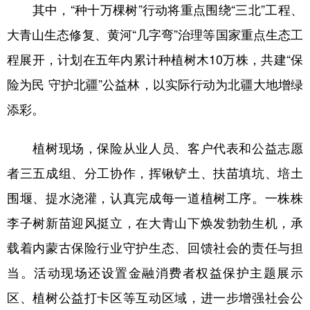
其中，
“种十万棵树”行动将重点围绕“三北”工程、
大青山生态修复、黄河“几字弯”治理等国家重点生态工
程展开，计划
在
五年内累计种植树木
10万株，共建“保
险为民 守护北疆”公益林，以实际行动为北疆大地增绿
添彩。
植树现场，保险从业
人员
、客户代表和公益志愿
者三五成组、分工协作，挥锹铲土、扶苗填坑、培土
围堰、提水浇灌，认真完成每一道植树工序。一株株
李子树新苗迎风挺立，在大青山下焕发勃勃生机，承
载着内蒙古保险行业守护生态、回馈社会的责任与担
当。活动现场还设置
金融消费者权益保护
主题展示
区、
植树
公益打卡区等互动区域，进一步增强
社会
公