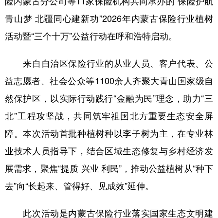
险内蒙古分公司等
11家保险机构共同
承办的
“保险护航
青山梦 北疆同心建新功”
2026年
内蒙古保险行业
植树
学术中国
乡村振兴
银龄
溯源中国
活动暨
“
三个十万
”公益行动在呼和浩特启动。
城市
旅游
能源
会展
彩票
娱乐
时尚
悦读
来自
自治区
保险行业的
从业人员
、客户代表、公
益志愿者
、
社会公众
等
1100
余人齐聚大青山国家级自
公益
一带一路
亚太网
上市公司
然保护区，以实际行动践行
“金融为民”理念，助力“三
文化产业
北”工程攻坚战，共同筑牢祖国北方重要生态安全屏
障。本次活动首批种植树种
以李子树
为主
，在专业林
地方频道
业技术人员指导下，结合区域生态修复
与乡村经济发
北京
天津
河北
山西
展需求
，
聚焦
“提质 兴业 利民”
，推动公益植树从
“种下
辽宁
吉林
上海
江苏
去”向“长起来、管得好、见成效”延伸。
浙江
安徽
福建
江西
此次活动是内蒙古保险行业落实国家生态文明建