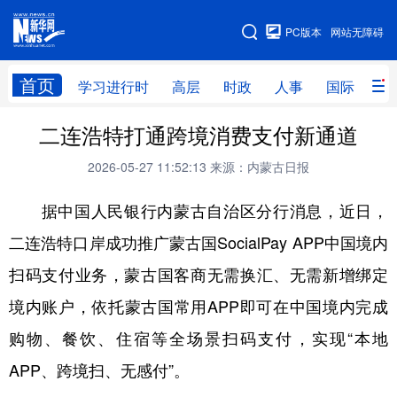
手机版
PC版本
网站无障碍
网站地图
首页
学习进行时
高层
时政
人事
国际
财
二连浩特打通跨境消费支付新通道
学习进行时
高层
时政
人事
2026-05-27 11:52:13
来源：内蒙古日报
国际
财经
网评
港澳
据中国人民银行内蒙古自治区分行消息，近日，
台湾
思客智库
全球连线
教育
二连浩特口岸成功推广蒙古国SocialPay APP中国境内
科技
科创
量子
体育
扫码支付业务，蒙古国客商无需换汇、无需新增绑定
文化
书画
健康
军事
境内账户，依托蒙古国常用APP即可在中国境内完成
访谈
视频
图片
政务
购物、餐饮、住宿等全场景扫码支付，实现“本地
法律
中央文件
金融
汽车
APP、跨境扫、无感付”。
食品
人居
信息化
数字经济