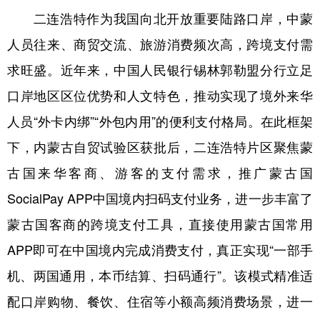
二连浩特作为我国向北开放重要陆路口岸，中蒙
学术中国
乡村振兴
银龄
溯源中国
人员往来、商贸交流、旅游消费频次高，跨境支付需
城市
旅游
能源
会展
求旺盛。近年来，中国人民银行锡林郭勒盟分行立足
彩票
娱乐
时尚
悦读
口岸地区区位优势和人文特色，推动实现了境外来华
公益
一带一路
亚太网
上市公司
人员“外卡内绑”“外包内用”的便利支付格局。在此框架
下，内蒙古自贸试验区获批后，二连浩特片区聚焦蒙
文化产业
古国来华客商、游客的支付需求，推广蒙古国
SocialPay APP中国境内扫码支付业务，进一步丰富了
地方频道
蒙古国客商的跨境支付工具，直接使用蒙古国常用
北京
天津
河北
山西
APP即可在中国境内完成消费支付，真正实现“一部手
辽宁
吉林
上海
江苏
机、两国通用，本币结算、扫码通行”。该模式精准适
浙江
安徽
福建
江西
配口岸购物、餐饮、住宿等小额高频消费场景，进一