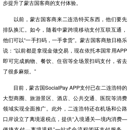
步提升了蒙古国客商的支付体验。
山东
河南
湖北
湖南
广东
广西
海南
重庆
以前，蒙古国客商来二连浩特买东西，他们要先
四川
贵州
云南
西藏
排队换汇。如今，随着中蒙跨境移动支付互联互通，
陕西
甘肃
青海
宁夏
他们可以“一手扫码，一手拿货”。蒙古国客商敖日格乐
说：“以前都是拿现金做交易，现在依托本国常用APP
新疆
内蒙古
黑龙江
即可完成购物、餐饮、住宿等全场景扫码支付，省去
了很多麻烦。”
多语种频道
English
Español
Français
عربى
目前，蒙古国SocialPay APP支付已在二连浩特的
大型商圈、旅游景区、酒店、公共交通、医院等消费
Русский язык
日本語
한국어
领域实现全面推广。此外，二连浩特还在机场和公路
Deutsch
Português
口岸设立了离境退税点，提供“入境通关—境内消费—
便捷支付—离境退税”一站式全流程闭环支付服务。