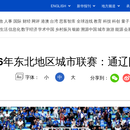
ENGLISH
新华报刊
地方频道
承
政
人事
国际
财经
网评
港澳
台湾
思客智库
全球连线
教育
科技
科创
量子
生活
信息化
数字经济
学术中国
乡村振兴
银龄
溯源中国
城市
旅游
能源
会
26年东北地区城市联赛：通
字体：
小
中
大
分享到：