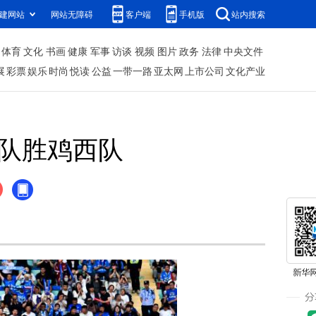
建网站
网站无障碍
客户端
手机版
站内搜索
体育
文化
书画
健康
军事
访谈
视频
图片
政务
法律
中央文件
展
彩票
娱乐
时尚
悦读
公益
一带一路
亚太网
上市公司
文化产业
辽队胜鸡西队