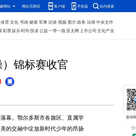
建网站
网站无障碍
客户端
手机版
站内搜索
体育
文化
书画
健康
军事
访谈
视频
图片
政务
法律
中央文件
展
彩票
娱乐
时尚
悦读
公益
一带一路
亚太网
上市公司
文化产业
操）锦标赛收官
旗落幕。鄂尔多斯市各旗区、直属学
与美的交融中绽放新时代少年的昂扬