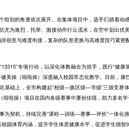
组别的角逐依次展开。在集体项目中，选手们踏着动感
抗尤为激烈，托举、抛接动作行云流水，在空中划出优
编排创意与难度衔接，复杂的队形变换与高难度技巧紧密
315”专项行动，以深化体教融合为抓手，践行“健康
，将健美操（啦啦操）深度融入校园常态化教学。目前，康
此基础上，全市构建起“校级—旗区级—市级”三级竞赛
（啦啦操）项目在国内各级赛事中屡创佳绩，助力多名学
为契机，持续完善“课程—训练—赛事—评价”一体化推
丰富校园体育内涵，提升学生体质健康水平，促进学生德智