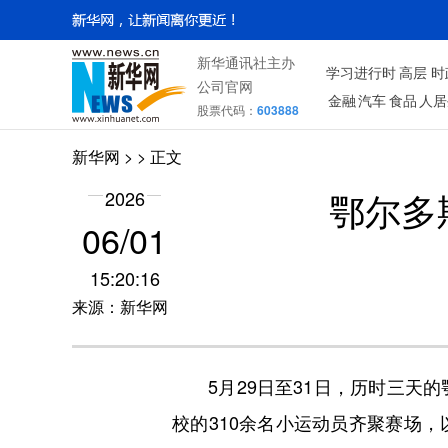
新华通讯社主办
学习进行时
高层
时
公司官网
金融
汽车
食品
人居
股票代码：
603888
新华网
> > 正文
鄂尔多
2026
06/01
15:20:16
来源：新华网
5月29日至31日，历时三天的
校的310余名小运动员齐聚赛场