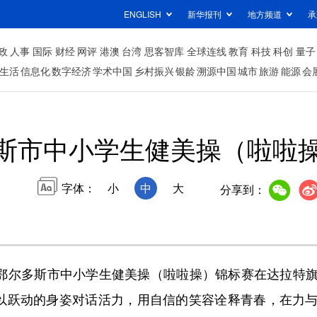
ENGLISH
新华报刊
地方频道
承
政
人事
国际
财经
网评
港澳
台湾
思客智库
全球连线
教育
科技
科创
量子
生活
信息化
数字经济
学术中国
乡村振兴
银龄
溯源中国
城市
旅游
能源
会
斯市中小学生健美操（啦啦
字体：
小
中
大
分享到：
鄂尔多斯市中小学生健美操（啦啦操）锦标赛在达拉特
，以跃动的身姿对话活力，用自信的笑容诠释青春，在力