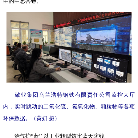
生的生态答卷。
学术中国
乡村振兴
银龄
溯源中国
城市
旅游
能源
会展
彩票
娱乐
时尚
悦读
公益
一带一路
亚太网
上市公司
文化产业
地方频道
敬业集团乌兰浩特钢铁有限责任公司监控大厅
北京
天津
河北
山西
内，实时跳动的二氧化硫、氮氧化物、颗粒物等各项
辽宁
吉林
上海
江苏
环保数据。（黄妍 摄）
浙江
安徽
福建
江西
治气护“蓝” 以工业转型筑牢蓝天防线