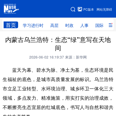
手机版
PC版本
网站无障碍
网站地图
首页
学习进行时
高层
时政
人事
国际
财
内蒙古乌兰浩特：生态“绿”意写在天地
学习进行时
高层
时政
人事
间
国际
财经
网评
港澳
2026-06-02 16:19:37
来源：新华网
台湾
思客智库
全球连线
教育
蓝天为幕、碧水为脉、净土为基，生态环境是民
科技
科创
量子
体育
生福祉的底色，是城市高质量发展的标识。乌兰浩特
文化
书画
健康
军事
市立足工业转型、水环境治理、城乡环卫一体化三大
访谈
视频
图片
政务
领域，多点发力、精准施策，用实打实的治理成效，
法律
中央文件
金融
汽车
不断擦亮生态宜居的红城底色，书写人与自然和谐共
食品
人居
信息化
数字经济