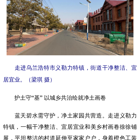
走进乌兰浩特市义勒力特镇，街道干净整洁、宜
居宜业。（梁琪 摄）
护土守“基” 以城乡共治绘就净土画卷
蓝天碧水需守护，净土家园共营造。走进义勒力
特镇，一幅干净整洁、宜居宜业和美乡村画卷徐徐铺
展，平坦整洁的村道延伸至家家户户，身着橙色工装