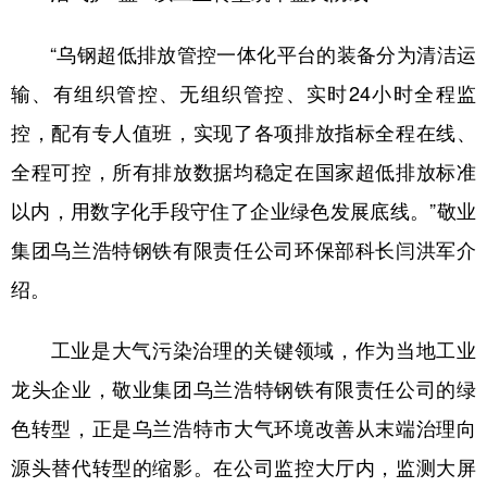
山东
河南
湖北
湖南
“乌钢超低排放管控一体化平台的装备分为清洁运
广东
广西
海南
重庆
输、有组织管控、无组织管控、实时24小时全程监
四川
贵州
云南
西藏
控，配有专人值班，实现了各项排放指标全程在线、
陕西
甘肃
青海
宁夏
全程可控，所有排放数据均稳定在国家超低排放标准
新疆
内蒙古
黑龙江
以内，用数字化手段守住了企业绿色发展底线。”敬业
集团乌兰浩特钢铁有限责任公司环保部科长闫洪军介
多语种频道
绍。
English
Español
Français
عربى
工业是大气污染治理的关键领域，作为当地工业
Русский язык
日本語
한국어
龙头企业，敬业集团乌兰浩特钢铁有限责任公司的绿
Deutsch
Português
色转型，正是乌兰浩特市大气环境改善从末端治理向
源头替代转型的缩影。在公司监控大厅内，监测大屏