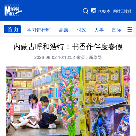
手机版
PC版本
网站无障碍
网站地图
首页
学习进行时
高层
时政
人事
国际
财
内蒙古呼和浩特：书香作伴度春假
学习进行时
高层
时政
人事
2026-06-02 10:13:52
来源：新华网
国际
财经
网评
港澳
台湾
思客智库
全球连线
教育
科技
科创
量子
体育
文化
书画
健康
军事
访谈
视频
图片
政务
法律
中央文件
金融
汽车
食品
人居
信息化
数字经济