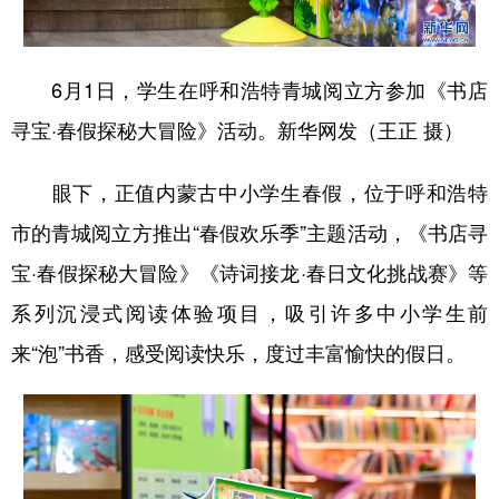
学术中国
乡村振兴
银龄
溯源中国
6月1日，学生在呼和浩特青城阅立方参加《书店
城市
旅游
能源
会展
寻宝·春假探秘大冒险》活动。新华网发（王正 摄）
彩票
娱乐
时尚
悦读
公益
一带一路
亚太网
上市公司
眼下，正值内蒙古中小学生春假，位于呼和浩特
市的青城阅立方推出“春假欢乐季”主题活动，《书店寻
文化产业
宝·春假探秘大冒险》《诗词接龙·春日文化挑战赛》等
系列沉浸式阅读体验项目，吸引许多中小学生前
地方频道
来“泡”书香，感受阅读快乐，度过丰富愉快的假日。
北京
天津
河北
山西
辽宁
吉林
上海
江苏
浙江
安徽
福建
江西