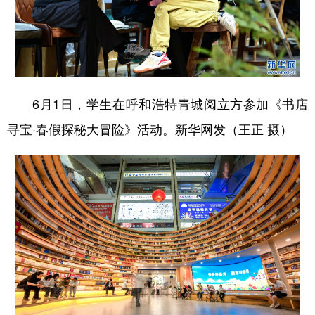
6月1日，学生在呼和浩特青城阅立方参加《书店
寻宝·春假探秘大冒险》活动。新华网发（王正 摄）