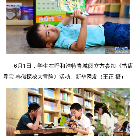
山东
河南
湖北
湖南
广东
广西
海南
重庆
四川
贵州
云南
西藏
陕西
甘肃
青海
宁夏
新疆
内蒙古
黑龙江
6月1日，学生在呼和浩特青城阅立方参加《书店
多语种频道
寻宝·春假探秘大冒险》活动。新华网发（王正 摄）
English
Español
Français
عربى
Русский язык
日本語
한국어
Deutsch
Português