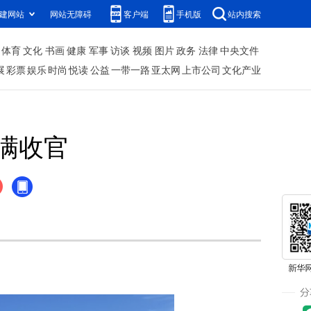
建网站
网站无障碍
客户端
手机版
站内搜索
体育
文化
书画
健康
军事
访谈
视频
图片
政务
法律
中央文件
展
彩票
娱乐
时尚
悦读
公益
一带一路
亚太网
上市公司
文化产业
满收官