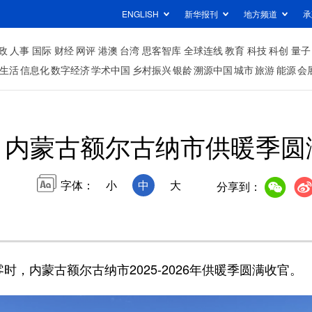
ENGLISH
新华报刊
地方频道
承
政
人事
国际
财经
网评
港澳
台湾
思客智库
全球连线
教育
科技
科创
量子
生活
信息化
数字经济
学术中国
乡村振兴
银龄
溯源中国
城市
旅游
能源
会
内蒙古额尔古纳市供暖季圆
字体：
小
中
大
分享到：
，内蒙古额尔古纳市2025-2026年供暖季圆满收官。