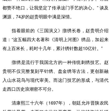
都赞不绝口，让我坚定了传承这门手艺的决心。” 谈及
渊源，74岁的赵贵明眼中满是深情。
指着眼前的《三国演义》撴绣长卷，赵贵明介绍
道：“这五幅四大名著和《清明上河图》绣品，加起来
有上百米长，耗时十几年，累计绣针数超10亿针。”
撴绣是流行于我国北方的一种传统刺绣技艺。赵
贵明不仅完整复刻平针绣、盘金绣等古法，更创新融
入山水花鸟与现代审美。而这门技艺的形成，与清代
走西口历史浪潮密不可分。
清康熙三十六年（1697年），朝廷允许晋陕农民