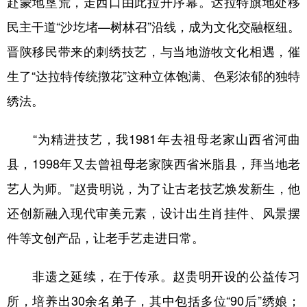
赴蒙地垦荒，走西口由此拉开序幕。达拉特旗地处移
民主干道“沙圪堵—树林召”沿线，成为文化交融枢纽。
晋陕移民带来的刺绣技艺，与当地游牧文化相遇，催
生了“达拉特传统撴花”这种立体饱满、色彩浓郁的独特
绣法。
“为精进技艺，我1981年去祖母老家山西省河曲
县，1998年又去曾祖母老家陕西省米脂县，拜当地老
艺人为师。”赵贵明说，为了让古老技艺焕发新生，他
还创新融入现代审美元素，设计出生肖挂件、风景摆
件等文创产品，让老手艺走进日常。
非遗之延续，在于传承。赵贵明开设的公益传习
所，培养出30余名弟子，其中包括多位“90后”绣娘；