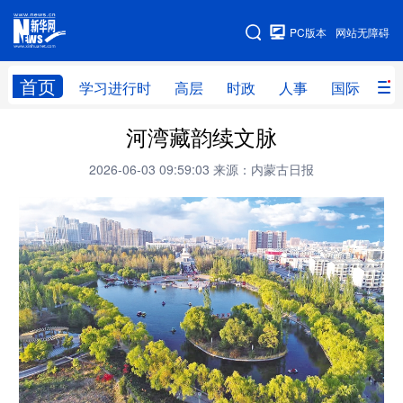
手机版
PC版本
网站无障碍
网站地图
首页
学习进行时
高层
时政
人事
国际
财
河湾藏韵续文脉
学习进行时
高层
时政
人事
2026-06-03 09:59:03
来源：内蒙古日报
国际
财经
网评
港澳
台湾
思客智库
全球连线
教育
科技
科创
量子
体育
文化
书画
健康
军事
访谈
视频
图片
政务
法律
中央文件
金融
汽车
食品
人居
信息化
数字经济