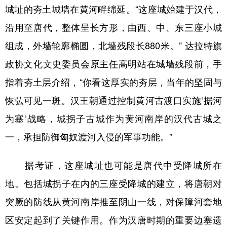
城址的夯土城墙在黄河畔绵延。“这座城始建于汉代，
沿用至唐代，整体呈长方形，由西、中、东三座小城
组成，外墙轮廓椭圆，北墙残段长880米。” 达拉特旗
政协文化文史委员会原主任高明站在城墙残段前，手
指着夯土层介绍，“你看这厚实的夯层，当年的坚固与
恢弘可见一斑。汉王朝通过控制黄河古渡口实施‘据河
为塞’战略，城拐子古城作为黄河南岸的汉代古城之
一，承担防御匈奴渡河入侵的军事功能。”
据考证，这座城址也可能是唐代中受降城所在
地。包括城拐子在内的三座受降城的建立，将唐朝对
突厥的防线从黄河南岸推至阴山一线，对保障河套地
区安定起到了关键作用。作为汉唐时期的重要边塞遗