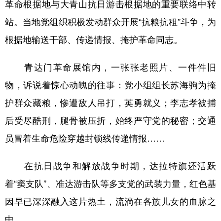
革命根据地与大青山抗日游击根据地的重要联络中转
站。当地党组织积极发动群众开展“抗粮抗租”斗争，为
根据地输送干部、传递情报、掩护革命同志。
青达门革命展馆内，一张张老照片、一件件旧
物，诉说着惊心动魄的往事：党小组组长苏海驹为掩
护群众藏粮，惨遭敌人吊打，英勇就义；李志孝被捕
后受尽酷刑，腿骨被压折，始终严守党的秘密；交通
员冒着生命危险穿越封锁线传递情报……
在抗日战争和解放战争时期，达拉特旗还活跃
着“窦支队”、准达游击队等多支党的武装力量，红色基
因早已深深融入这片热土，流淌在各族儿女的血脉之
中。