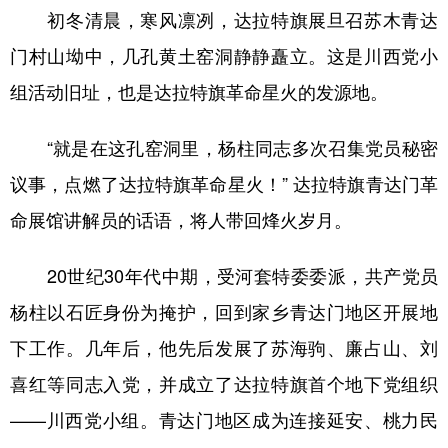
初冬清晨，寒风凛冽，达拉特旗展旦召苏木青达
门村山坳中，几孔黄土窑洞静静矗立。这是川西党小
组活动旧址，也是达拉特旗革命星火的发源地。
“就是在这孔窑洞里，杨柱同志多次召集党员秘密
议事，点燃了达拉特旗革命星火！” 达拉特旗青达门革
命展馆讲解员的话语，将人带回烽火岁月。
20世纪30年代中期，受河套特委委派，共产党员
杨柱以石匠身份为掩护，回到家乡青达门地区开展地
下工作。几年后，他先后发展了苏海驹、廉占山、刘
喜红等同志入党，并成立了达拉特旗首个地下党组织
——川西党小组。青达门地区成为连接延安、桃力民