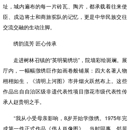
址，城内遍布的每一片砖瓦、陶片，都承载着往来使
臣、戍边将士和商旅驼队的记忆，更是中华民族交往
交流交融的生动注脚。
绣韵流芳 匠心传承
走进树林召镇的“英明菊绣坊”，院墙彩绘斑斓。展
厅内，一幅幅撴绣巨作如画卷般铺展：四大名著人物
栩栩如生，《清明上河图》市井烟火跃然布上。这些
作品出自自治区级非遗代表性项目撴花市级代表性传
承人赵贵明之手。
“我从小受母亲影响，8岁开始学撴绣。1975年完
成第一件正式作品《伟人肖像图》，当时同事、邻居