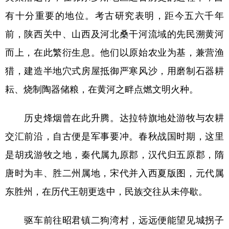
有十分重要的地位。考古研究表明，距今五六千年
前，陕西关中、山西及河北桑干河流域的先民溯黄河
而上，在此繁衍生息。他们以原始农业为基，兼营渔
猎，建造半地穴式房屋抵御严寒风沙，用磨制石器耕
耘、烧制陶器储粮，在黄河之畔点燃文明火种。
历史烽烟曾在此升腾。达拉特旗地处游牧与农耕
交汇前沿，自古便是军事要冲。春秋战国时期，这里
是胡戎游牧之地，秦代属九原郡，汉代归五原郡，隋
唐时为丰、胜二州属地，宋代并入西夏版图，元代属
东胜州，在历代王朝更迭中，民族交往从未停歇。
驱车前往昭君镇二狗湾村，远远便能望见城拐子