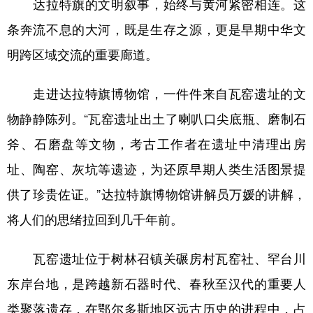
达拉特旗的文明叙事，始终与黄河紧密相连。这
山东
河南
湖北
湖南
条奔流不息的大河，既是生存之源，更是早期中华文
广东
广西
海南
重庆
明跨区域交流的重要廊道。
四川
贵州
云南
西藏
走进达拉特旗博物馆，一件件来自瓦窑遗址的文
陕西
甘肃
青海
宁夏
物静静陈列。“瓦窑遗址出土了喇叭口尖底瓶、磨制石
新疆
内蒙古
黑龙江
斧、石磨盘等文物，考古工作者在遗址中清理出房
址、陶窑、灰坑等遗迹，为还原早期人类生活图景提
多语种频道
供了珍贵佐证。”达拉特旗博物馆讲解员万媛的讲解，
English
Español
Français
عربى
将人们的思绪拉回到几千年前。
Русский язык
日本語
한국어
瓦窑遗址位于树林召镇关碾房村瓦窑社、罕台川
Deutsch
Português
东岸台地，是跨越新石器时代、春秋至汉代的重要人
类聚落遗存，在鄂尔多斯地区远古历史的进程中，占