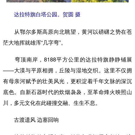
学术中国
乡村振兴
银龄
溯源中国
达拉特旗白塔公园。贺圆 摄
城市
旅游
能源
会展
从鄂尔多斯高原向北眺望，黄河以磅礴之势在苍
彩票
娱乐
时尚
悦读
茫大地挥就雄浑“几字弯”。
公益
一带一路
亚太网
上市公司
弯顶南岸，8188平方公里的达拉特旗静静铺展
文化产业
——大漠与平原相拥，丘陵与湿地交织。这里不仅拥
有母亲河赋予的壮美风光，更积淀着千年文脉的深沉
地方频道
底色。自新石器时代的炊烟袅袅，至革命烽火映照山
北京
天津
河北
山西
川，多元文化在此碰撞交融、生生不息。
辽宁
吉林
上海
江苏
古渡遗风 边塞回响
浙江
安徽
福建
江西