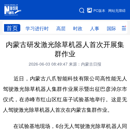
手机版
PC版本
网站无障碍
网站地图
首页
学习进行时
高层
时政
人事
国际
财
内蒙古研发激光除草机器人首次开展集
学习进行时
高层
时政
人事
群作业
国际
财经
网评
港澳
2026-06-03 08:49:47
来源：内蒙古日报
台湾
思客智库
全球连线
教育
近日，内蒙古八爪智能科技有限公司高性能无人
科技
科创
量子
体育
驾驶激光除草机器人集群作业展示暨出征巴彦淖尔市
文化
书画
健康
军事
仪式，在赤峰市红山区红庙子试验基地举行。这是无
访谈
视频
图片
政务
人驾驶激光除草机器人首次在内蒙古集群作业。
法律
中央文件
金融
汽车
在试验基地现场，6台无人驾驶激光除草机器人同
食品
人居
信息化
数字经济