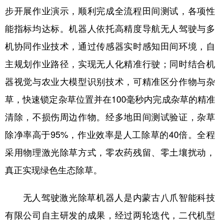
步开展作业演示，顺利完成全流程田间测试，各项性
学术中国
乡村振兴
银龄
溯源中国
能指标均达标。机器人依托高精度导航无人驾驶与多
城市
旅游
能源
会展
机协同作业技术，通过传感器实时感知田间环境，自
彩票
娱乐
时尚
悦读
主规划作业路径，实现无人化精准行驶；同时结合机
器视觉与农业大模型识别技术，可精准区分作物与杂
公益
一带一路
亚太网
上市公司
草，快速锁定杂草位置并在100毫秒内完成杂草的精准
文化产业
清除，不损伤周边作物。经多地田间测试验证，杂草
除净率高于95%，作业效率是人工除草的40倍。全程
地方频道
采用物理激光除草方式，零农药残留、零土壤扰动，
北京
天津
河北
山西
真正实现绿色生态除草。
辽宁
吉林
上海
江苏
无人驾驶激光除草机器人是内蒙古八爪智能科技
浙江
安徽
福建
江西
有限公司自主研发的成果，经过两轮迭代，二代机型