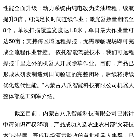
山东
河南
湖北
湖南
性能全面升级：动力系统由纯电改为柴油增程，续航
广东
广西
海南
重庆
提升3倍，可满足长时间连续作业；激光器数量翻倍至
四川
贵州
云南
西藏
8个，单次扫描覆盖宽度达1.8米，单日最大作业量可
达50亩；支持跨区域远程操控，无需亲临现场即可完
陕西
甘肃
青海
宁夏
成全流程作业管控。“依托智能驾驶技术，我们可远程
新疆
内蒙古
黑龙江
操控千里之外的机器人开展除草作业。目前，产品已
形成从研发制造到田间验证的完整闭环，后续将持续
多语种频道
优化迭代性能。”内蒙古八爪智能科技有限公司机器人
English
Español
Français
عربى
整体部总工刘军介绍。
Русский язык
日本語
한국어
截至目前，内蒙古八爪智能科技有限公司已累计
Deutsch
Português
申请知识产权35项，产品成功入选农业农村部“火花技
术”成果库。完成现场演示验收的首批机器人集群，已