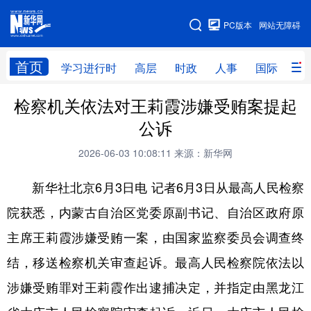
手机版
PC版本
网站无障碍
网站地图
首页
学习进行时
高层
时政
人事
国际
财
检察机关依法对王莉霞涉嫌受贿案提起
学习进行时
高层
时政
人事
公诉
国际
财经
网评
港澳
2026-06-03 10:08:11
来源：新华网
台湾
思客智库
全球连线
教育
新华社北京6月3日电 记者6月3日从最高人民检察
科技
科创
量子
体育
院获悉，内蒙古自治区党委原副书记、自治区政府原
文化
书画
健康
军事
主席王莉霞涉嫌受贿一案，由国家监察委员会调查终
访谈
视频
图片
政务
结，移送检察机关审查起诉。最高人民检察院依法以
法律
中央文件
金融
汽车
涉嫌受贿罪对王莉霞作出逮捕决定，并指定由黑龙江
食品
人居
信息化
数字经济