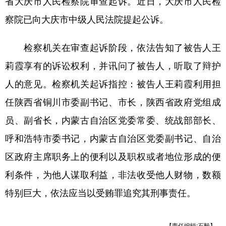
省大庆市人民检察院审查起诉。近日，大庆市人民检
察院已向大庆市中级人民法院提起公诉。
学术中国
乡村振兴
银龄
溯源中国
城市
旅游
能源
会展
检察机关在审查起诉阶段，依法告知了被告人王
彩票
娱乐
时尚
悦读
莉霞享有的诉讼权利，并讯问了被告人，听取了辩护
人的意见。检察机关起诉指控：被告人王莉霞利用担
公益
一带一路
亚太网
上市公司
任陕西省铜川市委副书记、市长，陕西省政府党组成
文化产业
员、副省长，内蒙古自治区党委常委、统战部部长、
呼和浩特市委书记，内蒙古自治区党委副书记、自治
地方频道
区政府主席职务上的便利以及职权或者地位形成的便
北京
天津
河北
山西
利条件，为他人谋取利益，非法收受他人财物，数额
辽宁
吉林
上海
江苏
特别巨大，依法应当以受贿罪追究其刑事责任。
浙江
安徽
福建
江西
【责任编辑:石毅】