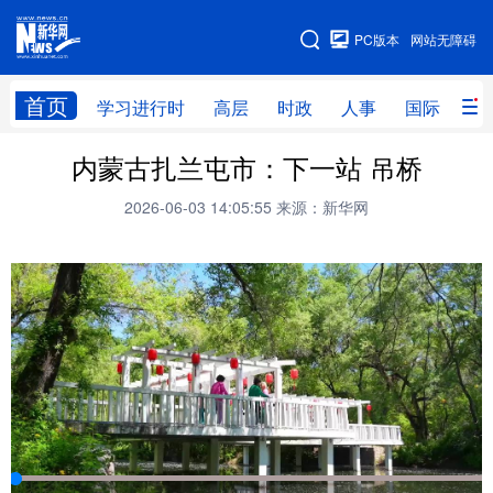
手机版
PC版本
网站无障碍
网站地图
首页
学习进行时
高层
时政
人事
国际
财
内蒙古扎兰屯市：下一站 吊桥
学习进行时
高层
时政
人事
2026-06-03 14:05:55
来源：新华网
国际
财经
网评
港澳
台湾
思客智库
全球连线
教育
科技
科创
量子
体育
文化
书画
健康
军事
访谈
视频
图片
政务
法律
中央文件
金融
汽车
食品
人居
信息化
数字经济