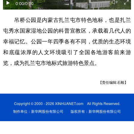
0:00
/0:00
学术中国
乡村振兴
银龄
溯源中国
吊桥公园是内蒙古扎兰屯市特色地标，也是扎兰
城市
旅游
能源
会展
屯秀水国家湿地公园的科普宣教区，承载着几代人的
彩票
娱乐
时尚
悦读
幸福记忆。公园一年四季各有不同，优质的生态环境
公益
一带一路
亚太网
上市公司
和底蕴浓厚的人文环境吸引了全国各地游客前来游
览，成为扎兰屯市地标式旅游特色景点。
文化产业
【责任编辑:石毅】
地方频道
北京
天津
河北
山西
Copyright © 2000 - 2026 XINHUANET.com All Rights Reserved.
辽宁
吉林
上海
江苏
制作单位：新华网股份有限公司 版权所有：新华网股份有限公司
浙江
安徽
福建
江西