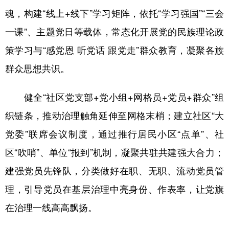
山东
河南
湖北
湖南
魂，构建“线上+线下”学习矩阵，依托“学习强国”“三会
广东
广西
海南
重庆
一课”、主题党日等载体，常态化开展党的民族理论政
四川
贵州
云南
西藏
策学习与“感党恩 听党话 跟党走”群众教育，凝聚各族
群众思想共识。
陕西
甘肃
青海
宁夏
新疆
内蒙古
黑龙江
健全“社区党支部+党小组+网格员+党员+群众”组
织链条，推动治理触角延伸至网格末梢；建立社区“大
多语种频道
党委”联席会议制度，通过推行居民小区“点单”、社
区“吹哨”、单位“报到”机制，凝聚共驻共建强大合力；
English
Español
Français
عربى
建强党员先锋队，分类做好在职、无职、流动党员管
Русский язык
日本語
한국어
理，引导党员在基层治理中亮身份、作表率，让党旗
Deutsch
Português
在治理一线高高飘扬。