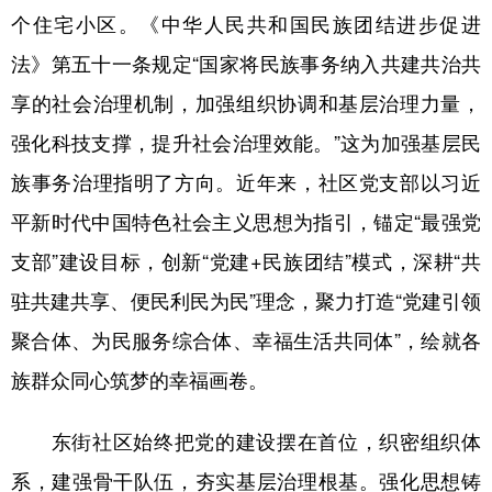
个住宅小区。《中华人民共和国民族团结进步促进
学术中国
乡村振兴
银龄
溯源中国
法》第五十一条规定“国家将民族事务纳入共建共治共
城市
旅游
能源
会展
享的社会治理机制，加强组织协调和基层治理力量，
彩票
娱乐
时尚
悦读
强化科技支撑，提升社会治理效能。”这为加强基层民
族事务治理指明了方向。近年来，社区党支部以习近
公益
一带一路
亚太网
上市公司
平新时代中国特色社会主义思想为指引，锚定“最强党
文化产业
支部”建设目标，创新“党建+民族团结”模式，深耕“共
驻共建共享、便民利民为民”理念，聚力打造“党建引领
地方频道
聚合体、为民服务综合体、幸福生活共同体”，绘就各
北京
天津
河北
山西
族群众同心筑梦的幸福画卷。
辽宁
吉林
上海
江苏
东街社区始终把党的建设摆在首位，织密组织体
浙江
安徽
福建
江西
系，建强骨干队伍，夯实基层治理根基。强化思想铸