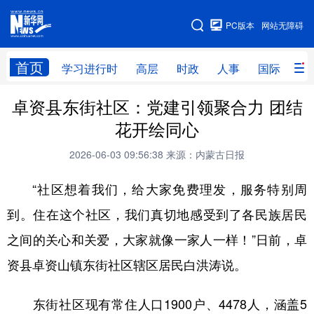
手机版
PC版本
网站无障碍
网站地图
首页
学习进行时
高层
时政
人事
国际
财
卓资县东街社区：党建引领聚合力 团结
学习进行时
高层
时政
人事
花开绘同心
国际
财经
网评
港澳
2026-06-03 09:56:38
来源：内蒙古日报
台湾
思客智库
全球连线
教育
“社区想着我们，给大家免费理发，服务特别周
科技
科创
量子
体育
到。住在这个社区，我们真切地感受到了各民族居民
文化
书画
健康
军事
之间的关心和关爱，大家就像一家人一样！”日前，卓
访谈
视频
图片
政务
资县卓资山镇东街社区辖区居民白洪涛说。
法律
中央文件
金融
汽车
东街社区现有常住人口1900户、4478人，涵盖5
食品
人居
信息化
数字经济