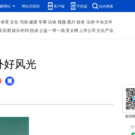
建网站
网站无障碍
客户端
手机版
站内搜索
体育
文化
书画
健康
军事
访谈
视频
图片
政务
法律
中央文件
展
彩票
娱乐
时尚
悦读
公益
一带一路
亚太网
上市公司
文化产业
外好风光