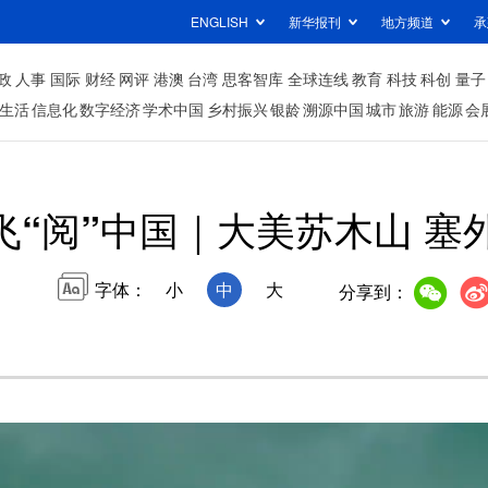
ENGLISH
新华报刊
地方频道
承
政
人事
国际
财经
网评
港澳
台湾
思客智库
全球连线
教育
科技
科创
量子
生活
信息化
数字经济
学术中国
乡村振兴
银龄
溯源中国
城市
旅游
能源
会
飞“阅”中国｜大美苏木山 塞
字体：
小
中
大
分享到：