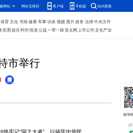
建网站
网站无障碍
客户端
手机版
站内搜索
体育
文化
书画
健康
军事
访谈
视频
图片
政务
法律
中央文件
展
彩票
娱乐
时尚
悦读
公益
一带一路
亚太网
上市公司
文化产业
特市举行
始终牢记“国之大者”，以铸牢中华民