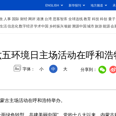
ENGLISH
新华报刊
地方频道
承
政
人事
国际
财经
网评
港澳
台湾
思客智库
全球连线
教育
科技
科创
量子
生活
信息化
数字经济
学术中国
乡村振兴
银龄
溯源中国
城市
旅游
能源
会
六五环境日主场活动在呼和浩
字体：
小
中
大
分享到：
内蒙古主场活动在呼和浩特举办。
面绿色转型，共建美丽中国”。党的十八大以来，内蒙古