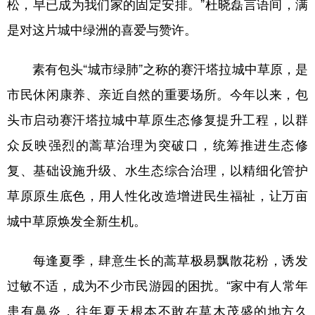
松，早已成为我们家的固定安排。”杜晓磊言语间，满
是对这片城中绿洲的喜爱与赞许。
学术中国
乡村振兴
银龄
溯源中国
城市
旅游
能源
会展
素有包头“城市绿肺”之称的赛汗塔拉城中草原，是
彩票
娱乐
时尚
悦读
市民休闲康养、亲近自然的重要场所。今年以来，包
公益
一带一路
亚太网
上市公司
头市启动赛汗塔拉城中草原生态修复提升工程，以群
众反映强烈的蒿草治理为突破口，统筹推进生态修
文化产业
复、基础设施升级、水生态综合治理，以精细化管护
草原原生底色，用人性化改造增进民生福祉，让万亩
地方频道
城中草原焕发全新生机。
北京
天津
河北
山西
每逢夏季，肆意生长的蒿草极易飘散花粉，诱发
辽宁
吉林
上海
江苏
过敏不适，成为不少市民游园的困扰。“家中有人常年
浙江
安徽
福建
江西
患有鼻炎，往年夏天根本不敢在草木茂盛的地方久