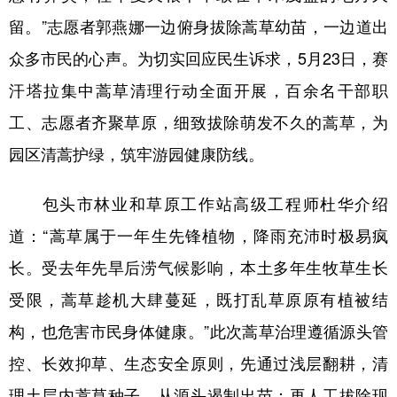
山东
河南
湖北
湖南
留。”志愿者郭燕娜一边俯身拔除蒿草幼苗，一边道出
广东
广西
海南
重庆
众多市民的心声。为切实回应民生诉求，5月23日，赛
四川
贵州
云南
西藏
汗塔拉集中蒿草清理行动全面开展，百余名干部职
陕西
甘肃
青海
宁夏
工、志愿者齐聚草原，细致拔除萌发不久的蒿草，为
园区清蒿护绿，筑牢游园健康防线。
新疆
内蒙古
黑龙江
包头市林业和草原工作站高级工程师杜华介绍
多语种频道
道：“蒿草属于一年生先锋植物，降雨充沛时极易疯
English
Español
Français
عربى
长。受去年先旱后涝气候影响，本土多年生牧草生长
受限，蒿草趁机大肆蔓延，既打乱草原原有植被结
Русский язык
日本語
한국어
构，也危害市民身体健康。”此次蒿草治理遵循源头管
Deutsch
Português
控、长效抑草、生态安全原则，先通过浅层翻耕，清
理土层内蒿草种子，从源头遏制出苗；再人工拔除现