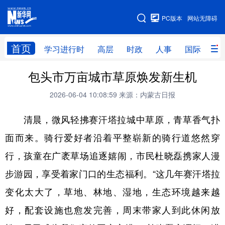
手机版
PC版本
网站无障碍
网站地图
首页
学习进行时
高层
时政
人事
国际
财
包头市万亩城市草原焕发新生机
学习进行时
高层
时政
人事
2026-06-04 10:08:59
来源：内蒙古日报
国际
财经
网评
港澳
清晨，微风轻拂赛汗塔拉城中草原，青草香气扑
台湾
思客智库
全球连线
教育
面而来。骑行爱好者沿着平整崭新的骑行道悠然穿
科技
科创
量子
体育
行，孩童在广袤草场追逐嬉闹，市民杜晓磊携家人漫
文化
书画
健康
军事
步游园，享受着家门口的生态福利。“这几年赛汗塔拉
访谈
视频
图片
政务
变化太大了，草地、林地、湿地，生态环境越来越
法律
中央文件
金融
汽车
好，配套设施也愈发完善，周末带家人到此休闲放
食品
人居
信息化
数字经济