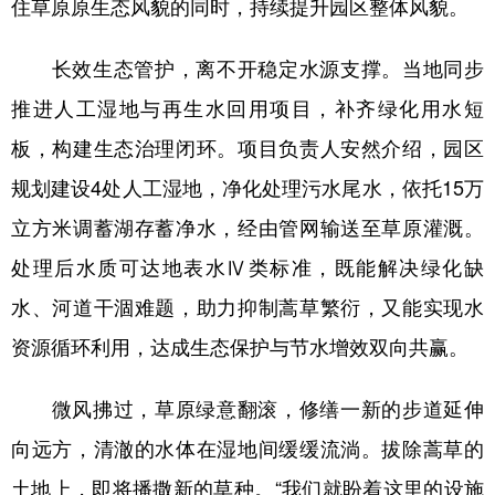
住草原原生态风貌的同时，持续提升园区整体风貌。
长效生态管护，离不开稳定水源支撑。当地同步
推进人工湿地与再生水回用项目，补齐绿化用水短
板，构建生态治理闭环。项目负责人安然介绍，园区
规划建设4处人工湿地，净化处理污水尾水，依托15万
立方米调蓄湖存蓄净水，经由管网输送至草原灌溉。
处理后水质可达地表水Ⅳ类标准，既能解决绿化缺
水、河道干涸难题，助力抑制蒿草繁衍，又能实现水
资源循环利用，达成生态保护与节水增效双向共赢。
微风拂过，草原绿意翻滚，修缮一新的步道延伸
向远方，清澈的水体在湿地间缓缓流淌。拔除蒿草的
土地上，即将播撒新的草种。“我们就盼着这里的设施