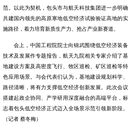
山东
河南
湖北
湖南
范。以此为契机，包头市与航天科技集团进一步明确
广东
广西
海南
重庆
共建国内领先的高原寒地低空经济试验验证高地的实
四川
贵州
云南
西藏
施路径，着力培育新质生产力、抢占产业新赛道。
陕西
甘肃
青海
宁夏
会上，中国工程院院士向锦武围绕低空经济装备
新疆
内蒙古
黑龙江
技术及发展作专题报告，航天九院相关专家介绍了基
地建设方案及高密度飞行、牧区巡检、矿区巡检等特
多语种频道
色应用场景。与会代表们认为，基地建设规划科学、
路径清晰，将有力支撑低空经济创新发展。此次会议
English
Español
Français
عربى
搭建起政企协同、产学研用深度融合的高端平台，标
Русский язык
日本語
한국어
志着包头低空经济正式迈入全场景示范引领新阶段。
Deutsch
Português
（记者 蔡冬梅）