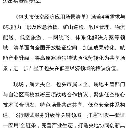
迈出实质性步伐。
学术中国
乡村振兴
银龄
溯源中国
《包头市低空经济应用场景清单》涵盖4项需求与
城市
旅游
能源
会展
6项能力，涉及应急救援、矿山巡检、牧区管理、物流
彩票
娱乐
时尚
悦读
配送、低空旅游、一网统飞、体系化解决方案等领
域。清单面向全国开放验证空间，加速成果转化、赋
公益
一带一路
亚太网
上市公司
能产业升级，将高原寒地独特试验优势转化为共享场
文化产业
景，进一步凸显了包头在低空经济领域的稀缺价值。
地方频道
现场，航天央企、包头市属国企、属地主管部门
与自治区高校签署三项战略合作协议，聚焦低空核心
北京
天津
河北
山西
技术联合研发、特色场景共建共享、低空安全体系构
辽宁
吉林
上海
江苏
建、飞行测试服务升级等关键领域，打通“研发—验证
浙江
安徽
福建
江西
—应用”全链条，完善产业生态，打造央地协同创新典