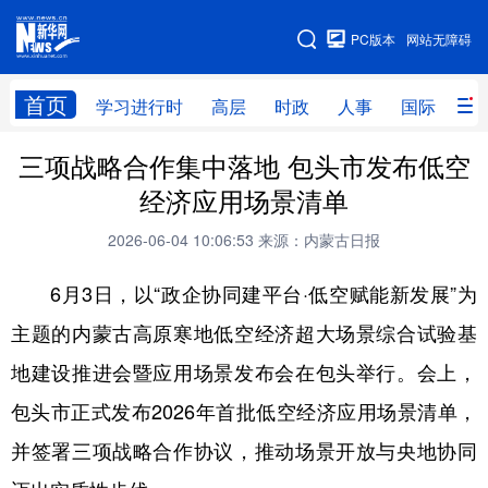
手机版
PC版本
网站无障碍
网站地图
首页
学习进行时
高层
时政
人事
国际
财
三项战略合作集中落地 包头市发布低空
学习进行时
高层
时政
人事
经济应用场景清单
国际
财经
网评
港澳
2026-06-04 10:06:53
来源：内蒙古日报
台湾
思客智库
全球连线
教育
6月3日，以“政企协同建平台·低空赋能新发展”为
科技
科创
量子
体育
主题的内蒙古高原寒地低空经济超大场景综合试验基
文化
书画
健康
军事
地建设推进会暨应用场景发布会在包头举行。会上，
访谈
视频
图片
政务
包头市正式发布2026年首批低空经济应用场景清单，
法律
中央文件
金融
汽车
并签署三项战略合作协议，推动场景开放与央地协同
食品
人居
信息化
数字经济