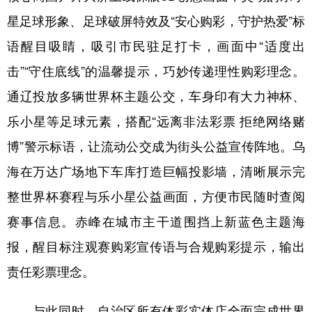
山东
河南
湖北
湖南
星足球形象、足球破屏特效及“安心购彩，守护热爱”标
广东
广西
海南
重庆
语醒目吸睛，吸引市民驻足打卡，画面中“适度出
四川
贵州
云南
西藏
击”“守住底线”的温馨提示，巧妙传递理性购彩理念。
陕西
甘肃
青海
宁夏
通辽投放多辆世界杯主题公交，车身印有大力神杯、
乐小星等足球元素，搭配“远离非法彩票 拒绝网络赌
新疆
内蒙古
黑龙江
博”警示标语，让流动公交成为街头公益宣传阵地。乌
海在万达广场地下车库打造巨幅投影墙，清晰展示完
多语种频道
整世界杯赛程与乐小星公益画面，方便市民随时查阅
English
Español
Français
عربى
赛事信息。赤峰在城市主干道围挡上新蓝色主题海
Русский язык
日本語
한국어
报，醒目标注观赛购彩宣传语与合规购彩提示，输出
Deutsch
Português
责任彩票理念。
与此同时，自治区所有体彩实体店全面完成世界