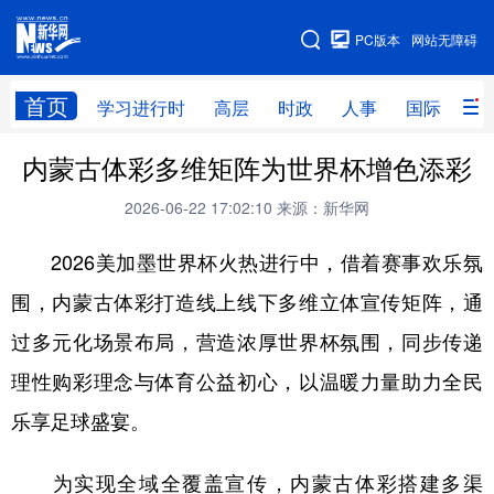
手机版
PC版本
网站无障碍
网站地图
首页
学习进行时
高层
时政
人事
国际
财
内蒙古体彩多维矩阵为世界杯增色添彩
学习进行时
高层
时政
人事
2026-06-22 17:02:10
来源：新华网
国际
财经
网评
港澳
2026美加墨世界杯火热进行中，借着赛事欢乐氛
台湾
思客智库
全球连线
教育
围，内蒙古体彩打造线上线下多维立体宣传矩阵，通
科技
科创
量子
体育
过多元化场景布局，营造浓厚世界杯氛围，同步传递
文化
书画
健康
军事
理性购彩理念与体育公益初心，以温暖力量助力全民
访谈
视频
图片
政务
乐享足球盛宴。
法律
中央文件
金融
汽车
为实现全域全覆盖宣传，内蒙古体彩搭建多渠
食品
人居
信息化
数字经济