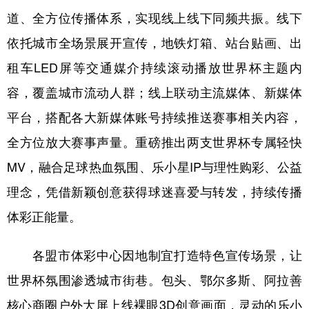
道、全方位传播体系，实现线上线下同频共振。线下
学术中国
乡村振兴
银龄
溯源中国
依托城市全场景展开宣传，地铁灯箱、站台贴画、出
城市
旅游
能源
会展
租车LED屏等交通媒介持续滚动播放世界杯主题内
彩票
娱乐
时尚
悦读
容，覆盖城市流动人群；线上联动主流媒体、新媒体
公益
一带一路
亚太网
上市公司
平台，搭配各大新媒体账号持续推送赛事相关内容，
全方位放大赛事声量。重磅推出两支世界杯专属轻快
文化产业
MV，融合足球热血氛围、乐小星IP与理性购彩、公益
理念，凭借新颖创意获得球迷喜爱与转发，持续传播
地方频道
体彩正能量。
北京
天津
河北
山西
各盟市体彩中心因地制宜打造特色宣传场景，让
辽宁
吉林
上海
江苏
世界杯氛围渗透城市街巷。包头、鄂尔多斯、阿拉善
浙江
安徽
福建
江西
核心商圈户外大屏上线裸眼3D创意画面，灵动的乐小