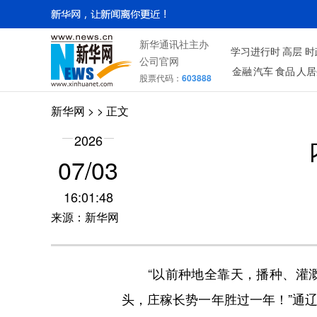
新华通讯社主办
学习进行时
高层
时
公司官网
金融
汽车
食品
人居
股票代码：
603888
新华网
> > 正文
2026
07/03
16:01:48
来源：新华网
“以前种地全靠天，播种、灌溉
头，庄稼长势一年胜过一年！”通