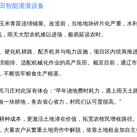
田智能灌溉设备
米青苗连绵铺展。改造前，当地地块碎片化严重，水利
率低，雨天大型农机难以进场，极易延误农时。
硬化机耕路、配齐机井与电力设施，项目区内统筹推进
涝能排、适配机械化作业的高产良田。截至目前，通辽市高
，不断筑牢粮食生产根基。
习庄对此深有体会：“早年浇地费时耗力，遇上雨天土路
每一块耕地，务农省心省力，村民们认可度很高。”
种成本，更激活土地潜在价值，拓宽农牧民增收路径。
，大量农户从繁重土地劳作中解脱，依靠土地租金加自主