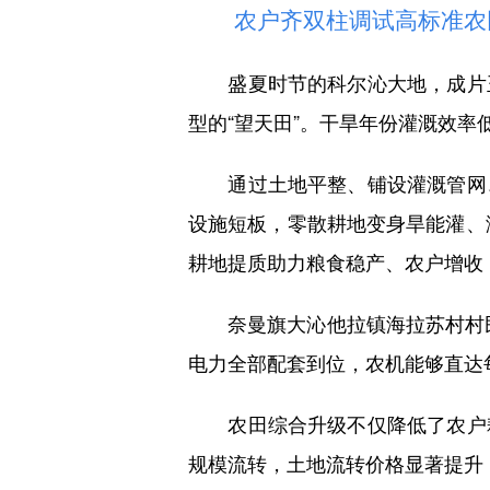
农户齐双柱调试高标准农
盛夏时节的科尔沁大地，成片玉
型的“望天田”。干旱年份灌溉效
通过土地平整、铺设灌溉管网、
设施短板，零散耕地变身旱能灌、
耕地提质助力粮食稳产、农户增收
奈曼旗大沁他拉镇海拉苏村村民
电力全部配套到位，农机能够直达
农田综合升级不仅降低了农户耕
规模流转，土地流转价格显著提升