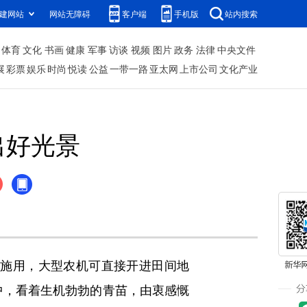
建网站
网站无障碍
客户端
手机版
站内搜索
体育
文化
书画
健康
军事
访谈
视频
图片
政务
法律
中央文件
展
彩票
娱乐
时尚
悦读
公益
一带一路
亚太网
上市公司
文化产业
出好光景
施用，大型农机可直接开进田间地
中，看着生机勃勃的青苗，由衷感慨