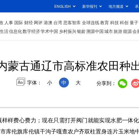
ENGLISH
新华报刊
地方频道
承
政
人事
国际
财经
网评
港澳
台湾
思客智库
全球连线
教育
科技
科创
量子
生活
信息化
数字经济
学术中国
乡村振兴
银龄
溯源中国
城市
旅游
能源
会
内蒙古通辽市高标准农田种
字体：
小
中
大
分享到：
样样费心费力；现在只需打开阀门就能实现水肥一体化
辽市库伦旗库伦镇干沟子嘎查农户齐双柱置身连片玉米地