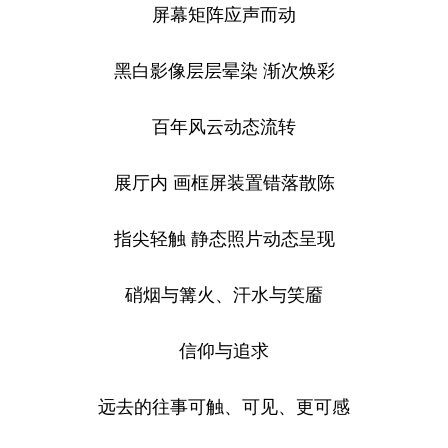
山东
河南
湖北
湖南
屏幕矩阵应声而动
广东
广西
海南
重庆
黑白影像层层晕染 渐次焕彩
四川
贵州
云南
西藏
百年风云动态流转
陕西
甘肃
青海
宁夏
新疆
内蒙古
黑龙江
展厅内 画框屏装置错落散陈
指尖轻触 静态照片动态呈现
多语种频道
硝烟与篝火、汗水与笑靥
English
Español
Français
عربى
Русский язык
日本語
한국어
信仰与追求
Deutsch
Português
远去的往事可触、可见、更可感