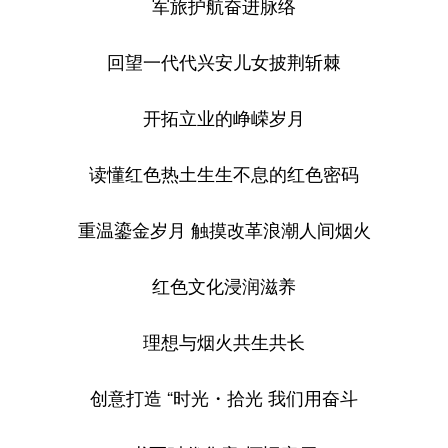
军旅护航奋进脉络
回望一代代兴安儿女披荆斩棘
开拓立业的峥嵘岁月
读懂红色热土生生不息的红色密码
重温鎏金岁月 触摸改革浪潮人间烟火
红色文化浸润滋养
理想与烟火共生共长
创意打造 “时光・拾光 我们用奋斗