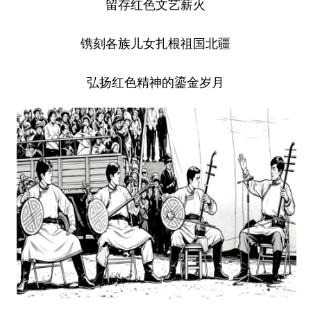
留存红色文艺薪火
镌刻各族儿女扎根祖国北疆
弘扬红色精神的鎏金岁月