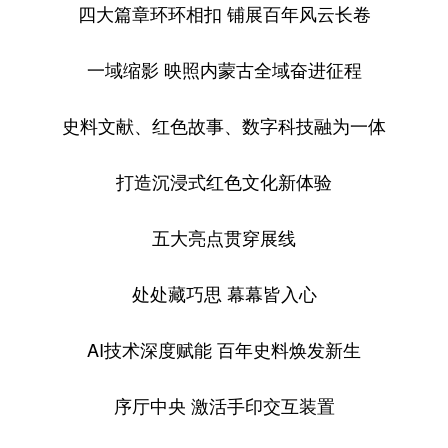
四大篇章环环相扣 铺展百年风云长卷
学术中国
乡村振兴
银龄
溯源中国
一域缩影 映照内蒙古全域奋进征程
城市
旅游
能源
会展
史料文献、红色故事、数字科技融为一体
彩票
娱乐
时尚
悦读
公益
一带一路
亚太网
上市公司
打造沉浸式红色文化新体验
文化产业
五大亮点贯穿展线
地方频道
处处藏巧思 幕幕皆入心
北京
天津
河北
山西
AI技术深度赋能 百年史料焕发新生
辽宁
吉林
上海
江苏
序厅中央 激活手印交互装置
浙江
安徽
福建
江西