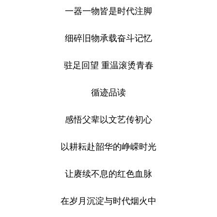
一器一物皆是时代注脚
细碎旧物承载奋斗记忆
驻足回望 重温滚烫青春
循迹品读
感悟父辈以文艺传初心
以耕耘赴韶华的峥嵘时光
让赓续不息的红色血脉
在岁月沉淀与时代烟火中