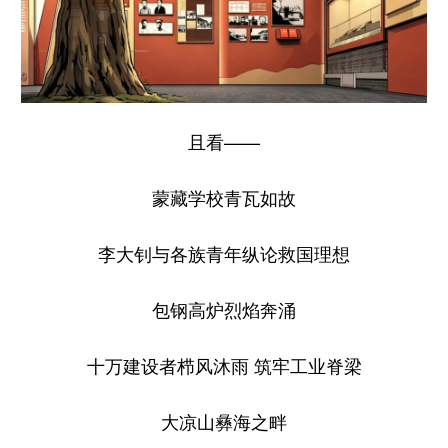
且看——
蒙藏学校青瓦如故
李大钊与各族青年纵论救国理想
包钢高炉烈焰奔涌
十万建设者栉风沐雨 筑牢工业脊梁
大凉山彝海之畔