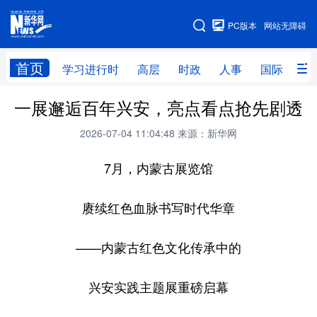
手机版
PC版本
网站无障碍
网站地图
首页
学习进行时
高层
时政
人事
国际
财
一展邂逅百年兴安，亮点看点抢先剧透
学习进行时
高层
时政
人事
2026-07-04 11:04:48
来源：新华网
国际
财经
网评
港澳
7月，内蒙古展览馆
台湾
思客智库
全球连线
教育
科技
科创
量子
体育
赓续红色血脉书写时代华章
文化
书画
健康
军事
——内蒙古红色文化传承中的
访谈
视频
图片
政务
兴安实践主题展重磅启幕
法律
中央文件
金融
汽车
食品
人居
信息化
数字经济