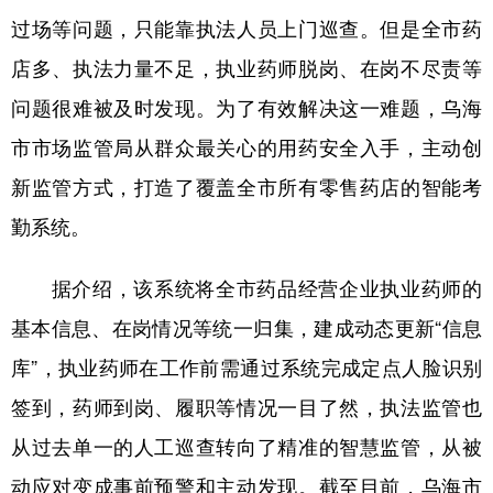
过场等问题，只能靠执法人员上门巡查。但是全市药
学术中国
乡村振兴
银龄
溯源中国
店多、执法力量不足，执业药师脱岗、在岗不尽责等
城市
旅游
能源
会展
问题很难被及时发现。为了有效解决这一难题，乌海
彩票
娱乐
时尚
悦读
市市场监管局从群众最关心的用药安全入手，主动创
公益
一带一路
亚太网
上市公司
新监管方式，打造了覆盖全市所有零售药店的智能考
勤系统。
文化产业
据介绍，该系统将全市药品经营企业执业药师的
地方频道
基本信息、在岗情况等统一归集，建成动态更新“信息
北京
天津
河北
山西
库”，执业药师在工作前需通过系统完成定点人脸识别
签到，药师到岗、履职等情况一目了然，执法监管也
辽宁
吉林
上海
江苏
从过去单一的人工巡查转向了精准的智慧监管，从被
浙江
安徽
福建
江西
动应对变成事前预警和主动发现。截至目前，乌海市