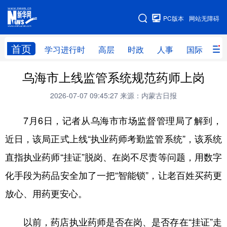
手机版
PC版本
网站无障碍
网站地图
首页
学习进行时
高层
时政
人事
国际
财
乌海市上线监管系统规范药师上岗
学习进行时
高层
时政
人事
2026-07-07 09:45:27
来源：内蒙古日报
国际
财经
网评
港澳
7月6日，记者从乌海市市场监督管理局了解到，
台湾
思客智库
全球连线
教育
近日，该局正式上线“执业药师考勤监管系统”，该系统
科技
科创
量子
体育
直指执业药师“挂证”脱岗、在岗不尽责等问题，用数字
文化
书画
健康
军事
化手段为药品安全加了一把“智能锁”，让老百姓买药更
访谈
视频
图片
政务
放心、用药更安心。
法律
中央文件
金融
汽车
以前，药店执业药师是否在岗、是否存在“挂证”走
食品
人居
信息化
数字经济