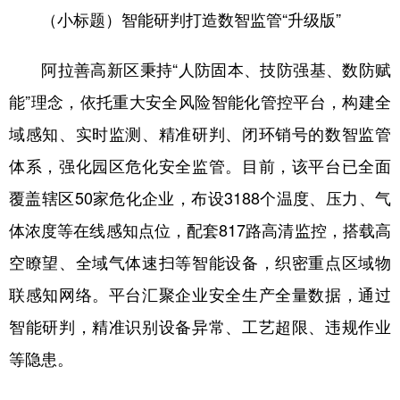
（小标题）智能研判打造数智监管“升级版”
学术中国
乡村振兴
银龄
溯源中国
阿拉善高新区秉持“人防固本、技防强基、数防赋
城市
旅游
能源
会展
能”理念，依托重大安全风险智能化管控平台，构建全
彩票
娱乐
时尚
悦读
域感知、实时监测、精准研判、闭环销号的数智监管
公益
一带一路
亚太网
上市公司
体系，强化园区危化安全监管。目前，该平台已全面
文化产业
覆盖辖区50家危化企业，布设3188个温度、压力、气
体浓度等在线感知点位，配套817路高清监控，搭载高
地方频道
空瞭望、全域气体速扫等智能设备，织密重点区域物
联感知网络。平台汇聚企业安全生产全量数据，通过
北京
天津
河北
山西
智能研判，精准识别设备异常、工艺超限、违规作业
辽宁
吉林
上海
江苏
等隐患。
浙江
安徽
福建
江西