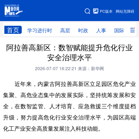
手机版
PC版本
网站无障碍
网站地图
首页
学习进行时
高层
时政
人事
国际
财
阿拉善高新区：数智赋能提升危化行业
学习进行时
高层
时政
人事
安全治理水平
国际
财经
网评
港澳
2026-07-07 16:22:21
来源：新华网
台湾
思客智库
全球连线
教育
近年来，内蒙古阿拉善高新区立足园区危化产业
科技
科创
量子
体育
集聚、高危业态集中的发展实际，坚持统筹发展和安
文化
书画
健康
军事
全，在数智监管、人才培育、应急救援三个维度提档
访谈
视频
图片
政务
升级，努力提高危化行业安全治理水平，为园区高端
法律
中央文件
金融
汽车
化工产业安全高质量发展注入科技动能。
食品
人居
信息化
数字经济