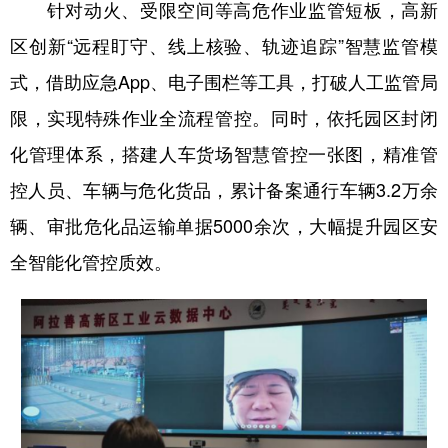
针对动火、受限空间等高危作业监管短板，高新
山东
河南
湖北
湖南
区创新“远程盯守、线上核验、轨迹追踪”智慧监管模
广东
广西
海南
重庆
式，借助应急App、电子围栏等工具，打破人工监管局
四川
贵州
云南
西藏
限，实现特殊作业全流程管控。同时，依托园区封闭
陕西
甘肃
青海
宁夏
化管理体系，搭建人车货场智慧管控一张图，精准管
新疆
内蒙古
黑龙江
控人员、车辆与危化货品，累计备案通行车辆3.2万余
辆、审批危化品运输单据5000余次，大幅提升园区安
多语种频道
全智能化管控质效。
English
Español
Français
عربى
Русский язык
日本語
한국어
Deutsch
Português