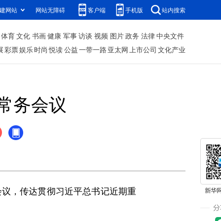
建网站
网站无障碍
客户端
手机版
站内搜索
体育
文化
书画
健康
军事
访谈
视频
图片
政务
法律
中央文件
展
彩票
娱乐
时尚
悦读
公益
一带一路
亚太网
上市公司
文化产业
常务会议
议，传达贯彻习近平总书记近期重