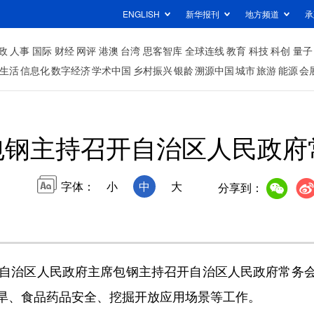
ENGLISH
新华报刊
地方频道
承
政
人事
国际
财经
网评
港澳
台湾
思客智库
全球连线
教育
科技
科创
量子
生活
信息化
数字经济
学术中国
乡村振兴
银龄
溯源中国
城市
旅游
能源
会
包钢主持召开自治区人民政府
字体：
小
中
大
分享到：
自治区人民政府主席包钢主持召开自治区人民政府常务会
旱、食品药品安全、挖掘开放应用场景等工作。