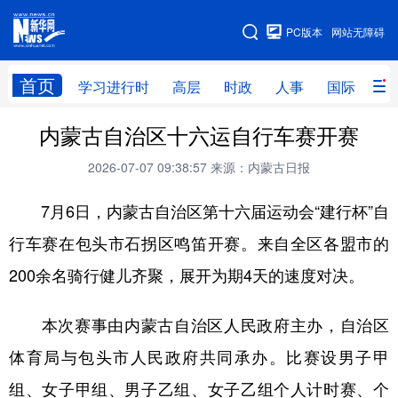
手机版
PC版本
网站无障碍
网站地图
首页
学习进行时
高层
时政
人事
国际
财
内蒙古自治区十六运自行车赛开赛
学习进行时
高层
时政
人事
2026-07-07 09:38:57
来源：内蒙古日报
国际
财经
网评
港澳
7月6日，内蒙古自治区第十六届运动会“建行杯”自
台湾
思客智库
全球连线
教育
行车赛在包头市石拐区鸣笛开赛。来自全区各盟市的
科技
科创
量子
体育
200余名骑行健儿齐聚，展开为期4天的速度对决。
文化
书画
健康
军事
访谈
视频
图片
政务
本次赛事由内蒙古自治区人民政府主办，自治区
体育局与包头市人民政府共同承办。比赛设男子甲
法律
中央文件
金融
汽车
组、女子甲组、男子乙组、女子乙组个人计时赛、个
食品
人居
信息化
数字经济