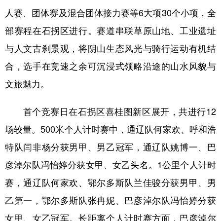
人赛、团体赛及混合团体接力赛等6大项30个小项，全
学术中国
乡村振兴
银龄
溯源中国
部赛程在石拐区进行。赛道串联草原山地、工业遗址
城市
旅游
能源
会展
与人文古刹景观，将阴山生态风光与骑行运动有机结
彩票
娱乐
时尚
悦读
合，选手在竞速之余可沉浸式领略沿途的山水风貌与
公益
一带一路
亚太网
上市公司
文旅魅力。
文化产业
首个竞赛日在石拐区喜桂图新区展开，共进行12
场较量。500米个人计时赛中，通辽队何家欢、呼和浩
地方频道
特队闫非杨分获男甲、男乙冠军，通辽队姚博一、巴
北京
天津
河北
山西
彦淖尔队冯怡婷分获女甲、女乙头名。1公里个人计时
赛，通辽队何家欢、鄂尔多斯队兰佳骏分获男甲、男
辽宁
吉林
上海
江苏
乙第一，鄂尔多斯队张冉妮、巴彦淖尔队冯怡婷分获
浙江
安徽
福建
江西
女甲、女乙冠军。长距离个人计时赛方面，巴彦淖尔