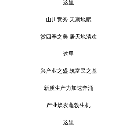
这里
山东
河南
湖北
湖南
广东
广西
海南
重庆
山川竞秀 天禀地赋
四川
贵州
云南
西藏
赏四季之美 居天地清欢
陕西
甘肃
青海
宁夏
这里
新疆
内蒙古
黑龙江
兴产业之盛 筑富民之基
多语种频道
新质生产力加速奔涌
English
Español
Français
عربى
Русский язык
日本語
한국어
产业焕发蓬勃生机
Deutsch
Português
这里