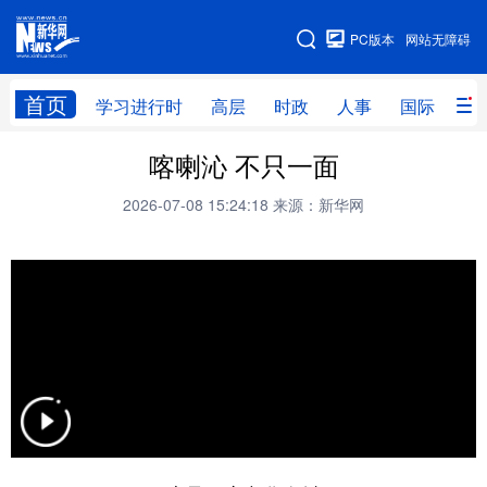
手机版
PC版本
网站无障碍
网站地图
首页
学习进行时
高层
时政
人事
国际
财
喀喇沁 不只一面
学习进行时
高层
时政
人事
2026-07-08 15:24:18
来源：新华网
国际
财经
网评
港澳
台湾
思客智库
全球连线
教育
科技
科创
量子
体育
文化
书画
健康
军事
访谈
视频
图片
政务
法律
中央文件
金融
汽车
食品
人居
信息化
数字经济