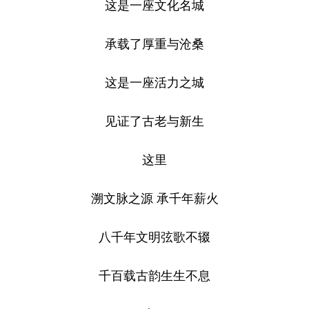
这是一座文化名城
学术中国
乡村振兴
银龄
溯源中国
承载了厚重与沧桑
城市
旅游
能源
会展
这是一座活力之城
彩票
娱乐
时尚
悦读
公益
一带一路
亚太网
上市公司
见证了古老与新生
文化产业
这里
地方频道
溯文脉之源 承千年薪火
北京
天津
河北
山西
八千年文明弦歌不辍
辽宁
吉林
上海
江苏
千百载古韵生生不息
浙江
安徽
福建
江西