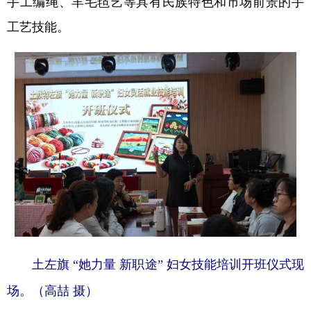
手工编绳、羊毛毡艺等具有民族特色和市场前景的手
工艺技能。
学术中国
乡村振兴
银龄
溯源中国
城市
旅游
能源
会展
彩票
娱乐
时尚
悦读
公益
一带一路
亚太网
上市公司
文化产业
地方频道
北京
天津
河北
山西
辽宁
吉林
上海
江苏
土左旗 “她力量 新职途” 妇女技能培训开班仪式现
浙江
安徽
福建
江西
场。（高喆 摄）