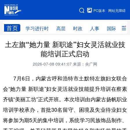
手机版
PC版本
网站无障碍
网站地图
首页
学习进行时
高层
时政
人事
国际
财
土左旗“她力量 新职途”妇女灵活就业技
学习进行时
高层
时政
人事
能培训正式启动
国际
财经
网评
港澳
2026-07-08 09:41:07
来源：央广网
台湾
思客智库
全球连线
教育
7月6日，内蒙古呼和浩特市土默特左旗妇女联合
科技
科创
量子
体育
会“她力量 新职途”妇女灵活就业技能提升培训在察素
文化
书画
健康
军事
齐镇“美丽工坊”正式开班。本次培训由内蒙古扬帆职业
访谈
视频
图片
政务
培训学校承办，首批30名留守、困境及失业待业妇女
法律
中央文件
金融
汽车
将参加为期5天的集中培训，系统学习民族饰品制作、
食品
人居
信息化
数字经济