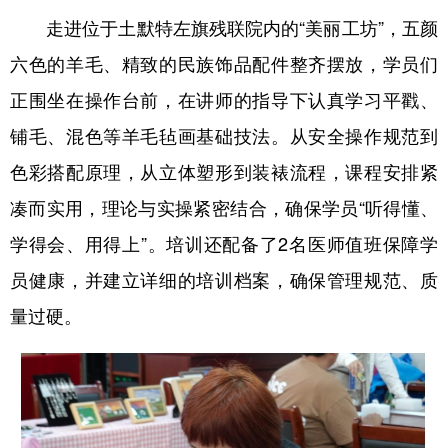
山东
河南
湖北
湖南
走进位于土默特左旗残联院内的“美丽工坊”，五颜
广东
广西
海南
重庆
六色的羊毛、精致的民族饰品配件整齐摆放，学员们
四川
贵州
云南
西藏
正围坐在操作台前，在讲师的指导下认真学习平戳、
陕西
甘肃
青海
宁夏
铺毛、混色等羊毛毡画基础技法。从安全操作规范到
色彩搭配原理，从立体塑形到装裱流程，课程安排紧
新疆
内蒙古
黑龙江
凑而实用，理论与实操紧密结合，确保学员“听得懂、
学得会、用得上”。培训还配备了2名医师值班保障学
多语种频道
员健康，并建立详细的培训档案，确保管理规范、质
English
Español
Français
عربى
量过硬。
Русский язык
日本語
한국어
Deutsch
Português