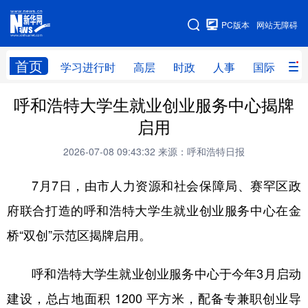
手机版
PC版本
网站无障碍
网站地图
首页
学习进行时
高层
时政
人事
国际
财
呼和浩特大学生就业创业服务中心揭牌
学习进行时
高层
时政
人事
启用
国际
财经
网评
港澳
2026-07-08 09:43:32
来源：呼和浩特日报
台湾
思客智库
全球连线
教育
7月7日，由市人力资源和社会保障局、赛罕区政
科技
科创
量子
体育
府联合打造的呼和浩特大学生就业创业服务中心在金
文化
书画
健康
军事
桥“双创”示范区揭牌启用。
访谈
视频
图片
政务
呼和浩特大学生就业创业服务中心于今年3月启动
法律
中央文件
金融
汽车
建设，总占地面积 1200 平方米，配备专兼职创业导
食品
人居
信息化
数字经济