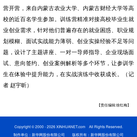
山东
河南
湖北
湖南
营开营，来自内蒙古农业大学、内蒙古财经大学等高
广东
广西
海南
重庆
校的近百名学生参加。训练营精准对接高校毕业生就
四川
贵州
云南
西藏
业创业需求，针对他们普遍存在的就业困惑、职业规
划模糊、面试实战能力薄弱、创业实操经验不足等问
陕西
甘肃
青海
宁夏
题，设计了主题讲座、一对一导师指导、企业现场面
新疆
内蒙古
黑龙江
试、意向签约、创业案例解析等多个环节，让参训学
生在体验中提升能力，在实战演练中收获成长。（记
多语种频道
者 赵宇昕）
English
Español
Français
عربى
Русский язык
日本語
한국어
【责任编辑:徐红梅】
Deutsch
Português
Copyright © 2000 - 2026 XINHUANET.com All Rights Reserved.
制作单位：新华网股份有限公司 版权所有：新华网股份有限公司