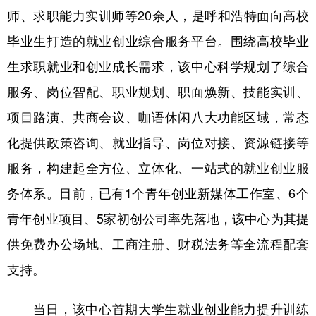
师、求职能力实训师等20余人，是呼和浩特面向高校
学术中国
乡村振兴
银龄
溯源中国
毕业生打造的就业创业综合服务平台。围绕高校毕业
城市
旅游
能源
会展
生求职就业和创业成长需求，该中心科学规划了综合
彩票
娱乐
时尚
悦读
服务、岗位智配、职业规划、职面焕新、技能实训、
项目路演、共商会议、咖语休闲八大功能区域，常态
公益
一带一路
亚太网
上市公司
化提供政策咨询、就业指导、岗位对接、资源链接等
文化产业
服务，构建起全方位、立体化、一站式的就业创业服
务体系。目前，已有1个青年创业新媒体工作室、6个
地方频道
青年创业项目、5家初创公司率先落地，该中心为其提
北京
天津
河北
山西
供免费办公场地、工商注册、财税法务等全流程配套
辽宁
吉林
上海
江苏
支持。
浙江
安徽
福建
江西
当日，该中心首期大学生就业创业能力提升训练