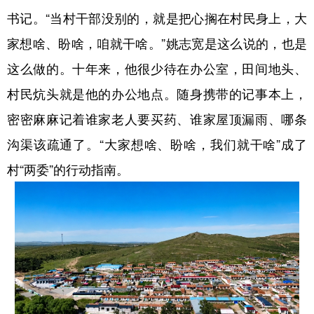
书记。“当村干部没别的，就是把心搁在村民身上，大
学术中国
乡村振兴
银龄
溯源中国
家想啥、盼啥，咱就干啥。”姚志宽是这么说的，也是
城市
旅游
能源
会展
这么做的。十年来，他很少待在办公室，田间地头、
彩票
娱乐
时尚
悦读
村民炕头就是他的办公地点。随身携带的记事本上，
公益
一带一路
亚太网
上市公司
密密麻麻记着谁家老人要买药、谁家屋顶漏雨、哪条
沟渠该疏通了。“大家想啥、盼啥，我们就干啥”成了
文化产业
村“两委”的行动指南。
地方频道
北京
天津
河北
山西
辽宁
吉林
上海
江苏
浙江
安徽
福建
江西