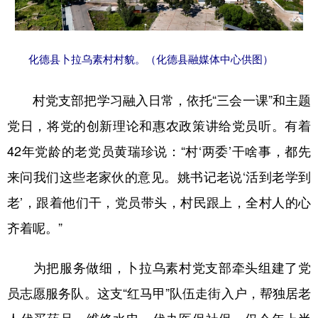
山东
河南
湖北
湖南
广东
广西
海南
重庆
化德县卜拉乌素村村貌。（化德县融媒体中心供图）
四川
贵州
云南
西藏
陕西
甘肃
青海
宁夏
村党支部把学习融入日常，依托“三会一课”和主题
党日，将党的创新理论和惠农政策讲给党员听。有着
新疆
内蒙古
黑龙江
42年党龄的老党员黄瑞珍说：“村‘两委’干啥事，都先
来问我们这些老家伙的意见。姚书记老说‘活到老学到
多语种频道
老’，跟着他们干，党员带头，村民跟上，全村人的心
English
Español
Français
عربى
齐着呢。”
Русский язык
日本語
한국어
为把服务做细，卜拉乌素村党支部牵头组建了党
Deutsch
Português
员志愿服务队。这支“红马甲”队伍走街入户，帮独居老
人代买药品、维修水电、代办医保社保。仅今年上半