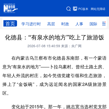
手机版
PC版本
网站无障碍
网站地图
首页
学习进行时
高层
时政
人事
国际
财
化德县：“有泉水的地方”吃上了旅游饭
学习进行时
高层
时政
人事
2026-07-08 15:40:59
来源：央广网
国际
财经
网评
港澳
在内蒙古乌兰察布市化德县东南部，有一个蒙语
台湾
思客智库
全球连线
教育
意为“有泉水的地方”——卜拉乌素村。曾经土路土房、
科技
科创
量子
体育
年轻人外流的村庄，如今凭借党建引领和生态旅游，
文化
书画
健康
军事
捧上了“金饭碗”，成为远近闻名的国家2A级旅游景
访谈
视频
图片
政务
区。
法律
中央文件
金融
汽车
变化始于2015年。那一年，姚志宽当选村党支部
食品
人居
信息化
数字经济