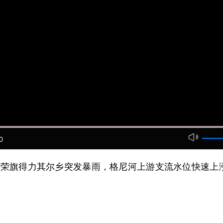
0
荣旗得力其尔乡突发暴雨，格尼河上游支流水位快速上涨