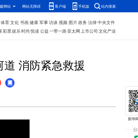
建网站
网站无障碍
客户端
手机版
站内搜索
体育
文化
书画
健康
军事
访谈
视频
图片
政务
法律
中央文件
展
彩票
娱乐
时尚
悦读
公益
一带一路
亚太网
上市公司
文化产业
河道 消防紧急救援