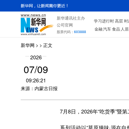
新华通讯社主办
学习进行时
高层
时
公司官网
金融
汽车
食品
人居
股票代码：
603888
新华网
> > 正文
2026
07/09
09:26:21
来源：内蒙古日报
7月8日，2026年“吃货季”暨
系列活动以“草原臻味·源在自然