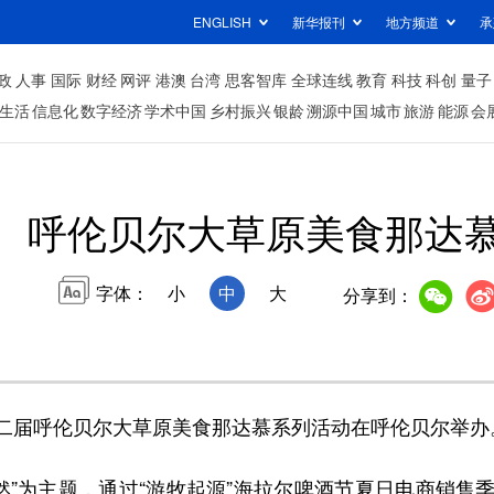
ENGLISH
新华报刊
地方频道
承
政
人事
国际
财经
网评
港澳
台湾
思客智库
全球连线
教育
科技
科创
量子
生活
信息化
数字经济
学术中国
乡村振兴
银龄
溯源中国
城市
旅游
能源
会
呼伦贝尔大草原美食那达
字体：
小
中
大
分享到：
第二届呼伦贝尔大草原美食那达慕系列活动在呼伦贝尔举办
”为主题，通过“游牧起源”海拉尔啤酒节夏日电商销售