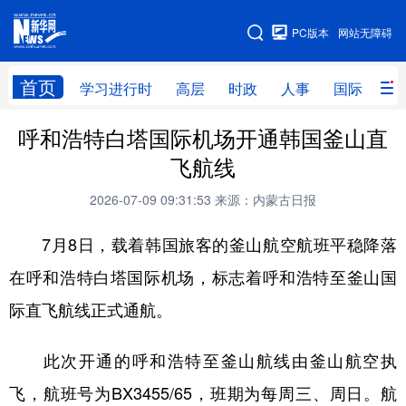
手机版
PC版本
网站无障碍
网站地图
首页
学习进行时
高层
时政
人事
国际
财
呼和浩特白塔国际机场开通韩国釜山直
学习进行时
高层
时政
人事
飞航线
国际
财经
网评
港澳
2026-07-09 09:31:53
来源：内蒙古日报
台湾
思客智库
全球连线
教育
7月8日，载着韩国旅客的釜山航空航班平稳降落
科技
科创
量子
体育
在呼和浩特白塔国际机场，标志着呼和浩特至釜山国
文化
书画
健康
军事
际直飞航线正式通航。
访谈
视频
图片
政务
此次开通的呼和浩特至釜山航线由釜山航空执
法律
中央文件
金融
汽车
飞，航班号为BX3455/65，班期为每周三、周日。航
食品
人居
信息化
数字经济