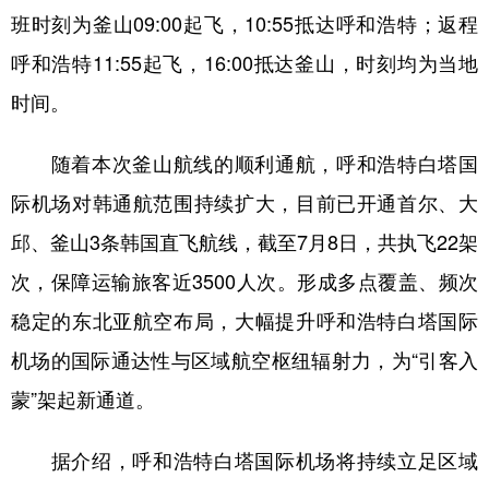
班时刻为釜山09:00起飞，10:55抵达呼和浩特；返程
学术中国
乡村振兴
银龄
溯源中国
呼和浩特11:55起飞，16:00抵达釜山，时刻均为当地
城市
旅游
能源
会展
时间。
彩票
娱乐
时尚
悦读
随着本次釜山航线的顺利通航，呼和浩特白塔国
公益
一带一路
亚太网
上市公司
际机场对韩通航范围持续扩大，目前已开通首尔、大
文化产业
邱、釜山3条韩国直飞航线，截至7月8日，共执飞22架
次，保障运输旅客近3500人次。形成多点覆盖、频次
地方频道
稳定的东北亚航空布局，大幅提升呼和浩特白塔国际
机场的国际通达性与区域航空枢纽辐射力，为“引客入
北京
天津
河北
山西
蒙”架起新通道。
辽宁
吉林
上海
江苏
浙江
安徽
福建
江西
据介绍，呼和浩特白塔国际机场将持续立足区域