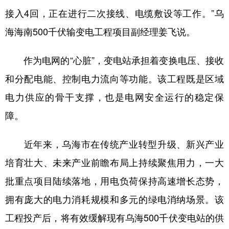
山东
河南
湖北
湖南
接入4回，正在进行二次接线、电缆敷设等工作。”乌
广东
广西
海南
重庆
海海南500千伏输变电工程项目副经理姜飞说。
四川
贵州
云南
西藏
作为电网的“心脏”，变电站承担着变换电压、接收
陕西
甘肃
青海
宁夏
和分配电能、控制电力流向等功能。该工程既是区域
新疆
内蒙古
黑龙江
电力供应的骨干支撑，也是电网安全运行的稳定保
障。
多语种频道
近年来，乌海市在传统产业转型升级、新兴产业
English
Español
Français
عربى
培育壮大、未来产业前瞻布局上持续聚焦用力，一大
Русский язык
日本語
한국어
批重点项目陆续落地，用电负荷保持高速增长态势，
Deutsch
Português
拥有庞大的电力消耗规模和多元的绿电消纳场景。该
工程投产后，将有效缓解现有乌海500千伏变电站的供