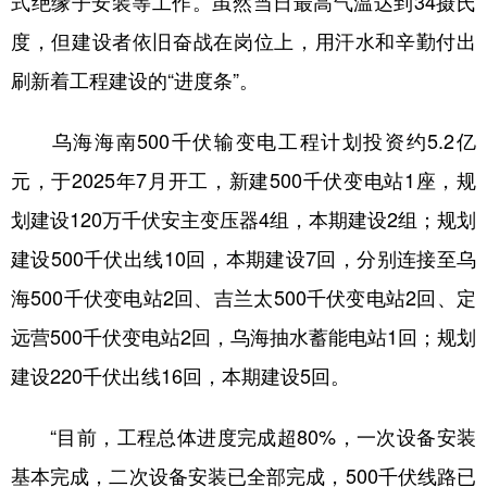
式绝缘子安装等工作。虽然当日最高气温达到34摄氏
度，但建设者依旧奋战在岗位上，用汗水和辛勤付出
学术中国
乡村振兴
银龄
溯源中国
刷新着工程建设的“进度条”。
城市
旅游
能源
会展
彩票
娱乐
时尚
悦读
乌海海南500千伏输变电工程计划投资约5.2亿
元，于2025年7月开工，新建500千伏变电站1座，规
公益
一带一路
亚太网
上市公司
划建设120万千伏安主变压器4组，本期建设2组；规划
文化产业
建设500千伏出线10回，本期建设7回，分别连接至乌
海500千伏变电站2回、吉兰太500千伏变电站2回、定
地方频道
远营500千伏变电站2回，乌海抽水蓄能电站1回；规划
北京
天津
河北
山西
建设220千伏出线16回，本期建设5回。
辽宁
吉林
上海
江苏
“目前，工程总体进度完成超80%，一次设备安装
浙江
安徽
福建
江西
基本完成，二次设备安装已全部完成，500千伏线路已