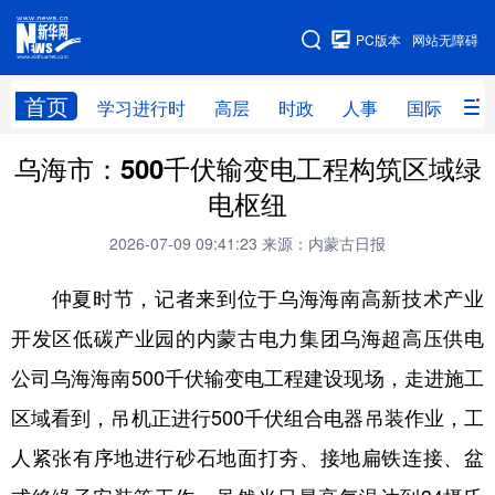
手机版
PC版本
网站无障碍
网站地图
首页
学习进行时
高层
时政
人事
国际
财
乌海市：500千伏输变电工程构筑区域绿
学习进行时
高层
时政
人事
电枢纽
国际
财经
网评
港澳
2026-07-09 09:41:23
来源：内蒙古日报
台湾
思客智库
全球连线
教育
仲夏时节，记者来到位于乌海海南高新技术产业
科技
科创
量子
体育
开发区低碳产业园的内蒙古电力集团乌海超高压供电
文化
书画
健康
军事
公司乌海海南500千伏输变电工程建设现场，走进施工
访谈
视频
图片
政务
区域看到，吊机正进行500千伏组合电器吊装作业，工
法律
中央文件
金融
汽车
人紧张有序地进行砂石地面打夯、接地扁铁连接、盆
食品
人居
信息化
数字经济